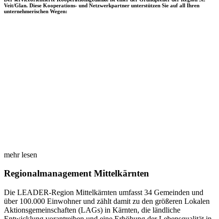
Veit/Glan. Diese Kooperations- und Netzwerkpartner unterstützen Sie auf all Ihren
unternehmerischen Wegen:
mehr lesen
Regionalmanagement Mittelkärnten
Die LEADER-Region Mittelkärnten umfasst 34 Gemeinden und
über 100.000 Einwohner und zählt damit zu den größeren Lokalen
Aktionsgemeinschaften (LAGs) in Kärnten, die ländliche
Entwicklung vorantreiben und eine Erhöhung der Lebensqualität in