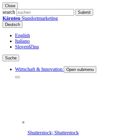
Close
search
Submit
Kärnten
Standortmarketing
Deutsch
English
Italiano
Slovenščina
Suche
Wirtschaft & Innovation
Open submenu
Shutterstock; Shutterstock