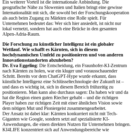
Ein weiterer Vorteil ist die internationale Anbindung. Die
geografische Nähe zu Slowenien und Italien bringt eine gewisse
Internationalität mit sich, die sowohl bei der Forschungskooperation
als auch beim Zugang zu Märkten eine Rolle spielt. Für
Unternehmen bedeutet das: Wer sich hier ansiedelt, ist nicht nur
lokal vernetzt, sondern hat auch eine Brücke in den gesamten
Alpen-Adria-Raum.
Die Forschung zu künstlicher Intelligenz ist ein globaler
Wettlauf. Wie schafft es Kärnten, sich in diesem
hochdynamischen Umfeld zu positionieren und von anderen
Innovationsstandorten abzuheben?
Dr. Eva Eggeling
: Die Entscheidung, ein Fraunhofer-KI-Zentrum
nach Kärnten zu holen, war ein kluger und vorausschauender
Schritt. Bereits vor dem ChatGPT-Hype wurde erkannt, dass
künstliche Intelligenz eine Schlüsseltechnologie der Zukunft ist –
und dass es wichtig ist, sich in diesem Bereich frühzeitig zu
positionieren. Man kann also durchaus sagen: Da haben wir und da
hat die Region einen guten Riecher gehabt – und die richtigen
Player haben zur richtigen Zeit mit einer ähnlichen Vision sowie
dem nötigen Mut und Pioniergeist zusammengearbeitet.
Der Ansatz ist dabei klar: Kärnten konkurriert nicht mit Tech-
Giganten wie Google, sondern setzt auf spezialisierte KI-
Anwendungen, die einen direkten Nutzen für Unternehmen bringen.
KI4LIFE konzentriert sich auf Anwendungsbereiche wie