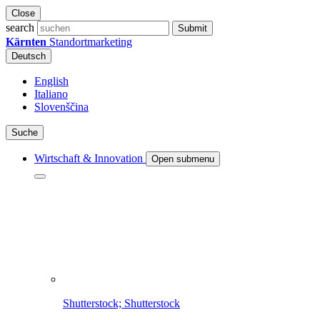
Close
search
Submit
Kärnten
Standortmarketing
Deutsch
English
Italiano
Slovenščina
Suche
Wirtschaft & Innovation
Open submenu
Shutterstock; Shutterstock