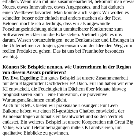
erhalten. Wenn man mit uns zusammenarbeitet, bekommt man etwas
Neues, etwas Innovatives, etwas Angepasstes, und hat dadurch
einen Wettbewerbsvorteil. Man könnte auch sagen: Wir wollen es
schneller, besser oder einfach mal anders machen als der Rest.
Betonen möchte ich allerdings, dass wir als angewandte
Forschungseinrichtung nicht in unmittelbarer Konkurrenz zum
Softwareentwickler um die Ecke stehen. Vielmehr geht es uns
darum, Wissen voranzubringen, neue Denkansätze und Lösungen in
die Unternehmen zu tragen, gemeinsam von der Idee den Weg zum
reellen Produkt zu gehen. Das ist uns bei Fraunhofer besonders
wichtig.
Können Sie Beispiele nennen, wie Unternehmen in der Region
von diesem Ansatz profitieren?
Dr. Eva Eggeling
: Ein gutes Beispiel ist unsere Zusammenarbeit
mit dem Klagenfurter Dachdecker FP-Dach. Für ihn haben wir eine
KI entwickelt, die Feuchtigkeit in Dächern über Monate hinweg
prognostizieren kann – eine Innovation, die präventive
Wartungsmaßnahmen ermöglicht.
Auch für KMUs bieten wir praxisnahe Lösungen: Für Leeb
Balkone haben wir einen KI-gestützten Chatbot entwickelt, der
Kundenanfragen automatisiert beantwortet und so den Vertrieb
entlastet. Ein weiteres Beispiel ist unsere Kooperation mit Great Big
Value, wo wir Telefonbefragungen mittels KI analysieren, um
qualitative Einblicke zu gewinnen.