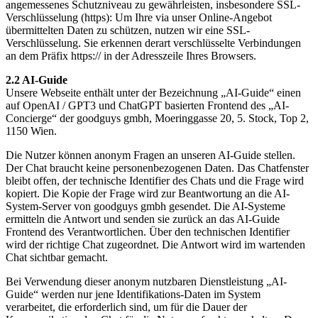
angemessenes Schutzniveau zu gewährleisten, insbesondere SSL-
Verschlüsselung (https): Um Ihre via unser Online-Angebot
übermittelten Daten zu schützen, nutzen wir eine SSL-
Verschlüsselung. Sie erkennen derart verschlüsselte Verbindungen
an dem Präfix https:// in der Adresszeile Ihres Browsers.
2.2 AI-Guide
Unsere Webseite enthält unter der Bezeichnung „AI-Guide“ einen
auf OpenAI / GPT3 und ChatGPT basierten Frontend des „AI-
Concierge“ der goodguys gmbh, Moeringgasse 20, 5. Stock, Top 2,
1150 Wien.
Die Nutzer können anonym Fragen an unseren AI-Guide stellen.
Der Chat braucht keine personenbezogenen Daten. Das Chatfenster
bleibt offen, der technische Identifier des Chats und die Frage wird
kopiert. Die Kopie der Frage wird zur Beantwortung an die AI-
System-Server von goodguys gmbh gesendet. Die AI-Systeme
ermitteln die Antwort und senden sie zurück an das AI-Guide
Frontend des Verantwortlichen. Über den technischen Identifier
wird der richtige Chat zugeordnet. Die Antwort wird im wartenden
Chat sichtbar gemacht.
Bei Verwendung dieser anonym nutzbaren Dienstleistung „AI-
Guide“ werden nur jene Identifikations-Daten im System
verarbeitet, die erforderlich sind, um für die Dauer der