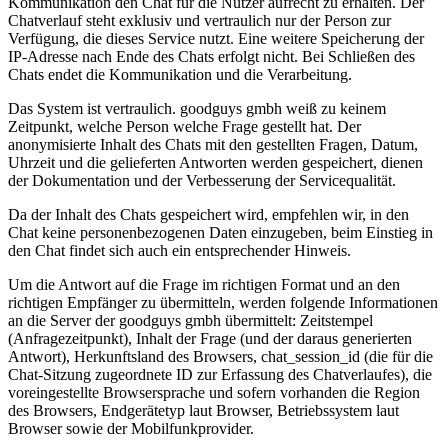
Kommunikation den Chat für die Nutzer aufrecht zu erhalten. Der
Chatverlauf steht exklusiv und vertraulich nur der Person zur
Verfügung, die dieses Service nutzt. Eine weitere Speicherung der
IP-Adresse nach Ende des Chats erfolgt nicht. Bei Schließen des
Chats endet die Kommunikation und die Verarbeitung.
Das System ist vertraulich. goodguys gmbh weiß zu keinem
Zeitpunkt, welche Person welche Frage gestellt hat. Der
anonymisierte Inhalt des Chats mit den gestellten Fragen, Datum,
Uhrzeit und die gelieferten Antworten werden gespeichert, dienen
der Dokumentation und der Verbesserung der Servicequalität.
Da der Inhalt des Chats gespeichert wird, empfehlen wir, in den
Chat keine personenbezogenen Daten einzugeben, beim Einstieg in
den Chat findet sich auch ein entsprechender Hinweis.
Um die Antwort auf die Frage im richtigen Format und an den
richtigen Empfänger zu übermitteln, werden folgende Informationen
an die Server der goodguys gmbh übermittelt: Zeitstempel
(Anfragezeitpunkt), Inhalt der Frage (und der daraus generierten
Antwort), Herkunftsland des Browsers, chat_session_id (die für die
Chat-Sitzung zugeordnete ID zur Erfassung des Chatverlaufes), die
voreingestellte Browsersprache und sofern vorhanden die Region
des Browsers, Endgerätetyp laut Browser, Betriebssystem laut
Browser sowie der Mobilfunkprovider.