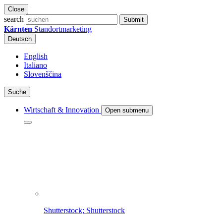
Close
search
Submit
Kärnten
Standortmarketing
Deutsch
English
Italiano
Slovenščina
Suche
Wirtschaft & Innovation
Open submenu
Shutterstock; Shutterstock