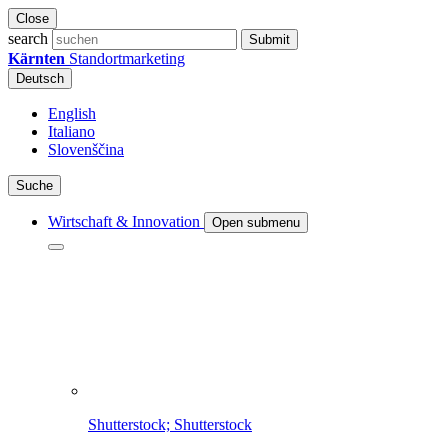
Close
search
Submit
Kärnten
Standortmarketing
Deutsch
English
Italiano
Slovenščina
Suche
Wirtschaft & Innovation
Open submenu
Shutterstock; Shutterstock