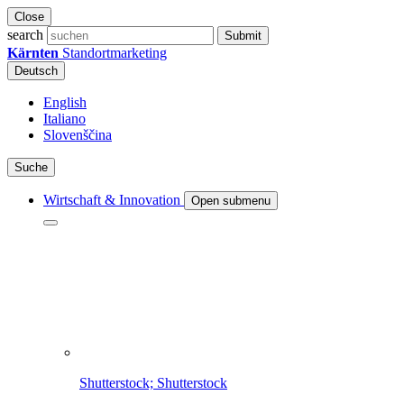
Close
search
Submit
Kärnten
Standortmarketing
Deutsch
English
Italiano
Slovenščina
Suche
Wirtschaft & Innovation
Open submenu
Shutterstock; Shutterstock