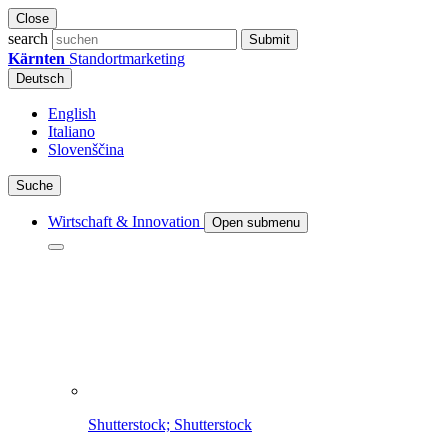
Close
search
Submit
Kärnten
Standortmarketing
Deutsch
English
Italiano
Slovenščina
Suche
Wirtschaft & Innovation
Open submenu
Shutterstock; Shutterstock