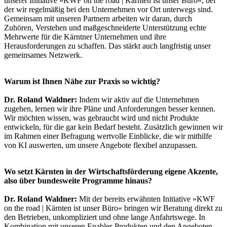
unserer Initiative »KWF on the road | Kärnten ist unser Büro«, bei
der wir regelmäßig bei den Unternehmen vor Ort unterwegs sind.
Gemeinsam mit unseren Partnern arbeiten wir daran, durch
Zuhören, Verstehen und maßgeschneiderte Unterstützung echte
Mehrwerte für die Kärntner Unternehmen und ihre
Herausforderungen zu schaffen. Das stärkt auch langfristig unser
gemeinsames Netzwerk.
Warum ist Ihnen Nähe zur Praxis so wichtig?
Dr. Roland Waldner:
Indem wir aktiv auf die Unternehmen
zugehen, lernen wir ihre Pläne und Anforderungen besser kennen.
Wir möchten wissen, was gebraucht wird und nicht Produkte
entwickeln, für die gar kein Bedarf besteht. Zusätzlich gewinnen wir
im Rahmen einer Befragung wertvolle Einblicke, die wir mithilfe
von KI auswerten, um unsere Angebote flexibel anzupassen.
Wo setzt Kärnten in der Wirtschaftsförderung eigene Akzente,
also über bundesweite Programme hinaus?
Dr. Roland Waldner:
Mit der bereits erwähnten Initiative »KWF
on the road | Kärnten ist unser Büro« bringen wir Beratung direkt zu
den Betrieben, unkompliziert und ohne lange Anfahrtswege. In
Kombination mit unseren Enabler-Produkten und den Angeboten