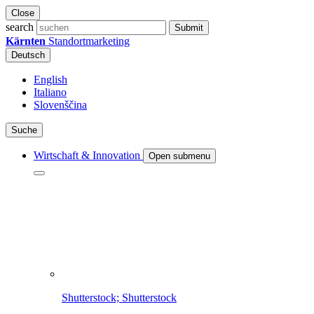
Close
search
Submit
Kärnten
Standortmarketing
Deutsch
English
Italiano
Slovenščina
Suche
Wirtschaft & Innovation
Open submenu
Shutterstock; Shutterstock