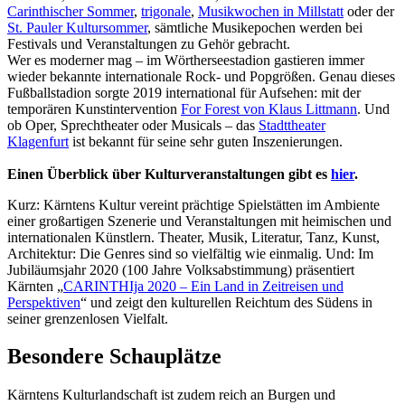
Carinthischer Sommer
,
trigonale
,
Musikwochen in Millstatt
oder der
St. Pauler Kultursommer
, sämtliche Musikepochen werden bei
Festivals und Veranstaltungen zu Gehör gebracht.
Wer es moderner mag – im Wörtherseestadion gastieren immer
wieder bekannte internationale Rock- und Popgrößen. Genau dieses
Fußballstadion sorgte 2019 international für Aufsehen: mit der
temporären Kunstintervention
For Forest von Klaus Littmann
. Und
ob Oper, Sprechtheater oder Musicals – das
Stadttheater
Klagenfurt
ist bekannt für seine sehr guten Inszenierungen.
Einen Überblick über Kulturveranstaltungen gibt es
hier
.
Kurz: Kärntens Kultur vereint prächtige Spielstätten im Ambiente
einer großartigen Szenerie und Veranstaltungen mit heimischen und
internationalen Künstlern. Theater, Musik, Literatur, Tanz, Kunst,
Architektur: Die Genres sind so vielfältig wie einmalig. Und: Im
Jubiläumsjahr 2020 (100 Jahre Volksabstimmung) präsentiert
Kärnten „
CARINTHIja 2020 – Ein Land in Zeitreisen und
Perspektiven
“ und zeigt den kulturellen Reichtum des Südens in
seiner grenzenlosen Vielfalt.
Besondere Schauplätze
Kärntens Kulturlandschaft ist zudem reich an Burgen und