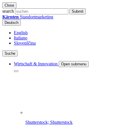
Close
search
Submit
Kärnten
Standortmarketing
Deutsch
English
Italiano
Slovenščina
Suche
Wirtschaft & Innovation
Open submenu
Shutterstock; Shutterstock