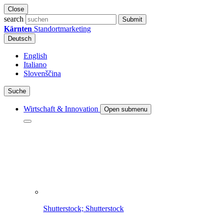
Close
search
Submit
Kärnten
Standortmarketing
Deutsch
English
Italiano
Slovenščina
Suche
Wirtschaft & Innovation
Open submenu
Shutterstock; Shutterstock