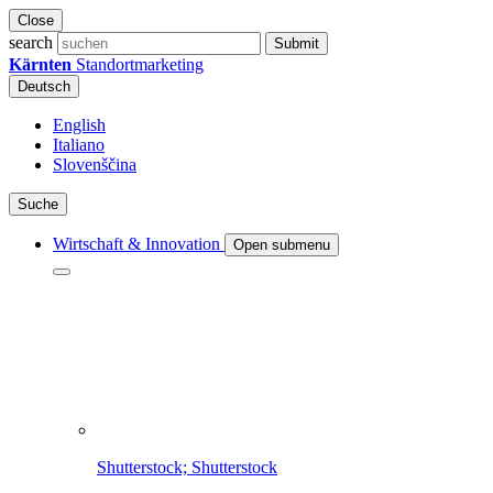
Close
search
Submit
Kärnten
Standortmarketing
Deutsch
English
Italiano
Slovenščina
Suche
Wirtschaft & Innovation
Open submenu
Shutterstock; Shutterstock