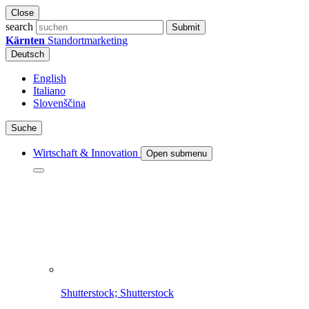
Close
search
Submit
Kärnten
Standortmarketing
Deutsch
English
Italiano
Slovenščina
Suche
Wirtschaft & Innovation
Open submenu
Shutterstock; Shutterstock