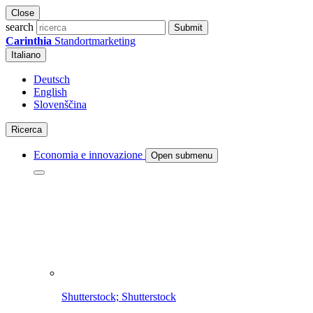
Close
search
Submit
Carinthia
Standortmarketing
Italiano
Deutsch
English
Slovenščina
Ricerca
Economia e innovazione
Open submenu
Shutterstock; Shutterstock