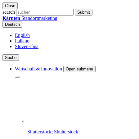
Close
search
Submit
Kärnten
Standortmarketing
Deutsch
English
Italiano
Slovenščina
Suche
Wirtschaft & Innovation
Open submenu
Shutterstock; Shutterstock