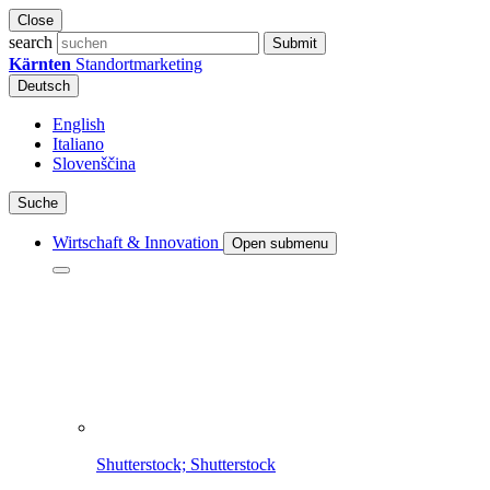
Close
search
Submit
Kärnten
Standortmarketing
Deutsch
English
Italiano
Slovenščina
Suche
Wirtschaft & Innovation
Open submenu
Shutterstock; Shutterstock