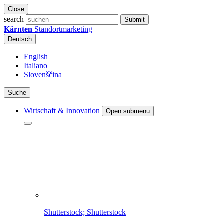
Close
search
Submit
Kärnten
Standortmarketing
Deutsch
English
Italiano
Slovenščina
Suche
Wirtschaft & Innovation
Open submenu
Shutterstock; Shutterstock