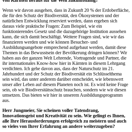
von Kärnten heraus für die Welt zukunftsfähig?
Wenn wir davon ausgehen, dass in Zukunft 20 % der Erdoberfläche,
die für den Schutz der Biodiversität, den Ökosystemen und der
natürlichen Entwicklung reserviert werden, dann ergeben sich
daraus viele praktische Fragen: Zum Beispiel, wie ein
funktionierendes Gesetz und die dazugehörige Institution aussehen
kann, die sich damit beschäftigt. Weitere Fragen sind, wie wir das
finanzieren werden und wie können Besucher- und
Ausbildungsangebote entsprechend aufgebaut werden, damit diese
Themen in das Bewusstsein der Bevölkerung dringen können? Wir
haben aus der ganzen Welt Lehrende, Vortragende und Partner, die
ihr internationales Know-how hier in Kärnten in diesem Lehrgang
verdichten. Ich gehe davon aus, dass der Naturschutz im 21.
Jahrhundert und der Schutz der Biodiversität ein Schlüsselthema
sein wird, das unter anderem darüber entscheidet, wie lebenswert
unser aller Leben auf diesem Planeten noch ist. Es wird keine Frage
sein, ob wir Biodiversitätsschutz brauchen, sondern wie wir diesen
umsetzen. Das bieten wir hier in unserem Ausbildungsprogramm
aus.
Herr Jungmeier, Sie scheinen voller Tatendrang,
Innovationsgeist und Kreativität zu sein. Wie gelingt es Ihnen,
alle Ihre Herausforderungen erfolgreich zu meistern und auch
so vieles von Ihrer Erfahrung an andere weiterzugeben?