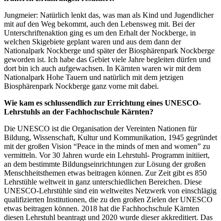
Jungmeier: Natürlich lenkt das, was man als Kind und Jugendlicher
mit auf den Weg bekommt, auch den Lebensweg mit. Bei der
Unterschriftenaktion ging es um den Erhalt der Nockberge, in
welchen Skigebiete geplant waren und aus dem dann der
Nationalpark Nockberge und später der Biosphärenpark Nockberge
geworden ist. Ich habe das Gebiet viele Jahre begleiten dürfen und
dort bin ich auch aufgewachsen. In Kärnten waren wir mit dem
Nationalpark Hohe Tauern und natürlich mit dem jetzigen
Biosphärenpark Nockberge ganz vorne mit dabei.
Wie kam es schlussendlich zur Errichtung eines UNESCO-
Lehrstuhls an der Fachhochschule Kärnten?
Die UNESCO ist die Organisation der Vereinten Nationen für
Bildung, Wissenschaft, Kultur und Kommunikation, 1945 gegründet
mit der großen Vision “Peace in the minds of men and women” zu
vermitteln. Vor 30 Jahren wurde ein Lehrstuhl- Programm initiiert,
an dem bestimmte Bildungseinrichtungen zur Lösung der großen
Menschheitsthemen etwas beitragen können. Zur Zeit gibt es 850
Lehrstühle weltweit in ganz unterschiedlichen Bereichen. Diese
UNESCO-Lehrstühle sind ein weltweites Netzwerk von einschlägig
qualifizierten Institutionen, die zu den großen Zielen der UNESCO
etwas beitragen können. 2018 hat die Fachhochschule Kärnten
diesen Lehrstuhl beantragt und 2020 wurde dieser akkreditiert. Das