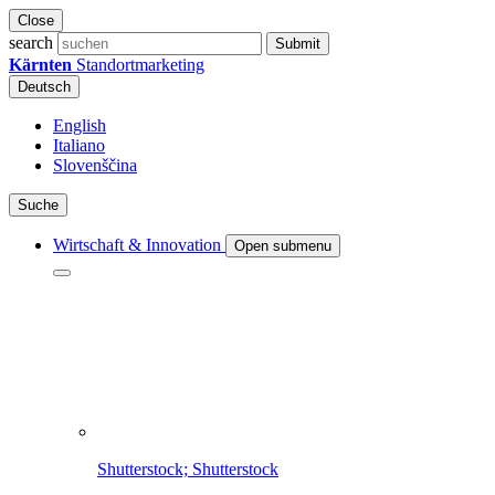
Close
search
Submit
Kärnten
Standortmarketing
Deutsch
English
Italiano
Slovenščina
Suche
Wirtschaft & Innovation
Open submenu
Shutterstock; Shutterstock