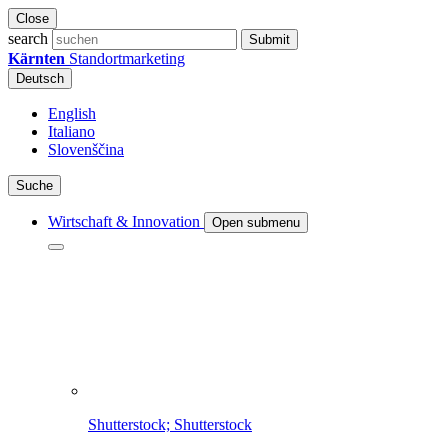
Close
search
Submit
Kärnten
Standortmarketing
Deutsch
English
Italiano
Slovenščina
Suche
Wirtschaft & Innovation
Open submenu
Shutterstock; Shutterstock