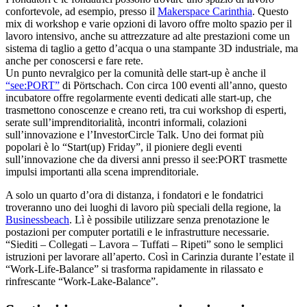
confortevole, ad esempio, presso il
Makerspace Carinthia
. Questo
mix di workshop e varie opzioni di lavoro offre molto spazio per il
lavoro intensivo, anche su attrezzature ad alte prestazioni come un
sistema di taglio a getto d’acqua o una stampante 3D industriale, ma
anche per conoscersi e fare rete.
Un punto nevralgico per la comunità delle start-up è anche il
“see:PORT”
di Pörtschach. Con circa 100 eventi all’anno, questo
incubatore offre regolarmente eventi dedicati alle start-up, che
trasmettono conoscenze e creano reti, tra cui workshop di esperti,
serate sull’imprenditorialità, incontri informali, colazioni
sull’innovazione e l’InvestorCircle Talk. Uno dei format più
popolari è lo “Start(up) Friday”, il pioniere degli eventi
sull’innovazione che da diversi anni presso il see:PORT trasmette
impulsi importanti alla scena imprenditoriale.
A solo un quarto d’ora di distanza, i fondatori e le fondatrici
troveranno uno dei luoghi di lavoro più speciali della regione, la
Businessbeach
. Lì è possibile utilizzare senza prenotazione le
postazioni per computer portatili e le infrastrutture necessarie.
“Siediti – Collegati – Lavora – Tuffati – Ripeti” sono le semplici
istruzioni per lavorare all’aperto. Così in Carinzia durante l’estate il
“Work-Life-Balance” si trasforma rapidamente in rilassato e
rinfrescante “Work-Lake-Balance”.