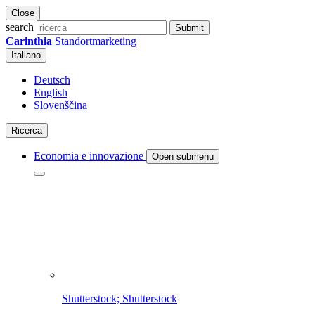
Close
search
Submit
Carinthia
Standortmarketing
Italiano
Deutsch
English
Slovenščina
Ricerca
Economia e innovazione
Open submenu
Shutterstock; Shutterstock