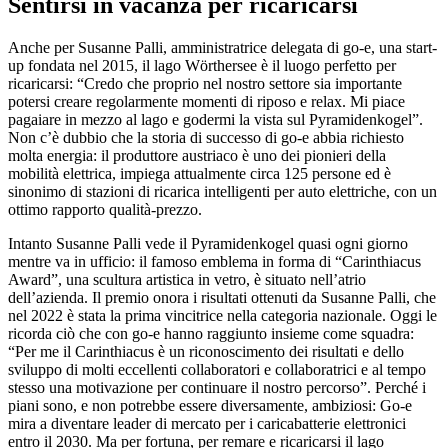
Sentirsi in vacanza per ricaricarsi
Anche per Susanne Palli, amministratrice delegata di go-e, una start-
up fondata nel 2015, il lago Wörthersee è il luogo perfetto per
ricaricarsi: “Credo che proprio nel nostro settore sia importante
potersi creare regolarmente momenti di riposo e relax. Mi piace
pagaiare in mezzo al lago e godermi la vista sul Pyramidenkogel”.
Non c’è dubbio che la storia di successo di go-e abbia richiesto
molta energia: il produttore austriaco è uno dei pionieri della
mobilità elettrica, impiega attualmente circa 125 persone ed è
sinonimo di stazioni di ricarica intelligenti per auto elettriche, con un
ottimo rapporto qualità-prezzo.
Intanto Susanne Palli vede il Pyramidenkogel quasi ogni giorno
mentre va in ufficio: il famoso emblema in forma di “Carinthiacus
Award”, una scultura artistica in vetro, è situato nell’atrio
dell’azienda. Il premio onora i risultati ottenuti da Susanne Palli, che
nel 2022 è stata la prima vincitrice nella categoria nazionale. Oggi le
ricorda ciò che con go-e hanno raggiunto insieme come squadra:
“Per me il Carinthiacus è un riconoscimento dei risultati e dello
sviluppo di molti eccellenti collaboratori e collaboratrici e al tempo
stesso una motivazione per continuare il nostro percorso”. Perché i
piani sono, e non potrebbe essere diversamente, ambiziosi: Go-e
mira a diventare leader di mercato per i caricabatterie elettronici
entro il 2030. Ma per fortuna, per remare e ricaricarsi il lago