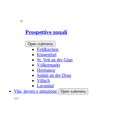
Prospettive zonali
Open submenu
Feldkirchen
Klagenfurt
St. Veit an der Glan
Völkermarkt
Hermagor
Spittal an der Drau
Villach
Lavanttal
Vita, lavoro e istruzione
Open submenu