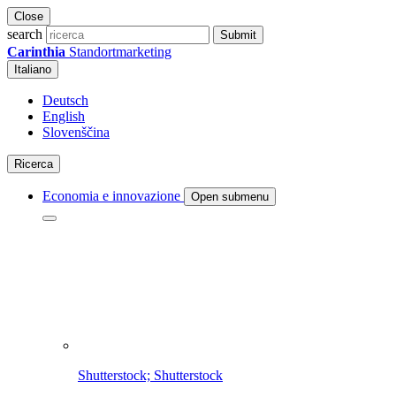
Close
search
Submit
Carinthia
Standortmarketing
Italiano
Deutsch
English
Slovenščina
Ricerca
Economia e innovazione
Open submenu
Shutterstock; Shutterstock