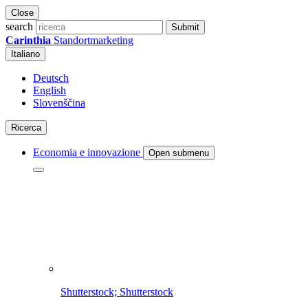
Close
search
Submit
Carinthia
Standortmarketing
Italiano
Deutsch
English
Slovenščina
Ricerca
Economia e innovazione
Open submenu
Shutterstock; Shutterstock