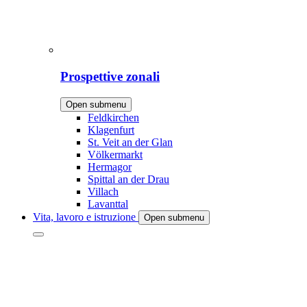
Prospettive zonali
Open submenu
Feldkirchen
Klagenfurt
St. Veit an der Glan
Völkermarkt
Hermagor
Spittal an der Drau
Villach
Lavanttal
Vita, lavoro e istruzione
Open submenu