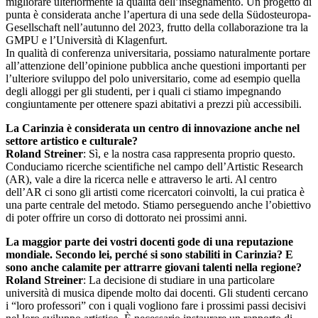
migliorare ulteriormente la qualità dell’insegnamento. Un progetto di
punta è considerata anche l’apertura di una sede della Südosteuropa-
Gesellschaft nell’autunno del 2023, frutto della collaborazione tra la
GMPU e l’Università di Klagenfurt.
In qualità di conferenza universitaria, possiamo naturalmente portare
all’attenzione dell’opinione pubblica anche questioni importanti per
l’ulteriore sviluppo del polo universitario, come ad esempio quella
degli alloggi per gli studenti, per i quali ci stiamo impegnando
congiuntamente per ottenere spazi abitativi a prezzi più accessibili.
La Carinzia è considerata un centro di innovazione anche nel
settore artistico e culturale?
Roland Streiner
: Sì, e la nostra casa rappresenta proprio questo.
Conduciamo ricerche scientifiche nel campo dell’Artistic Research
(AR), vale a dire la ricerca nelle e attraverso le arti. Al centro
dell’AR ci sono gli artisti come ricercatori coinvolti, la cui pratica è
una parte centrale del metodo. Stiamo perseguendo anche l’obiettivo
di poter offrire un corso di dottorato nei prossimi anni.
La maggior parte dei vostri docenti gode di una reputazione
mondiale. Secondo lei, perché si sono stabiliti in Carinzia? E
sono anche calamite per attrarre giovani talenti nella regione?
Roland Streiner
: La decisione di studiare in una particolare
università di musica dipende molto dai docenti. Gli studenti cercano
i “loro professori” con i quali vogliono fare i prossimi passi decisivi