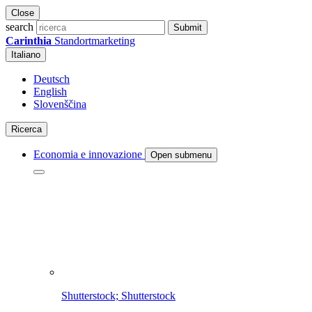
Close
search
Submit
Carinthia
Standortmarketing
Italiano
Deutsch
English
Slovenščina
Ricerca
Economia e innovazione
Open submenu
Shutterstock; Shutterstock