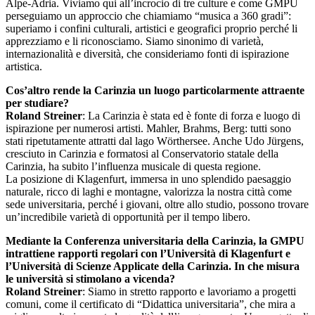
Alpe-Adria. Viviamo qui all’incrocio di tre culture e come GMPU
perseguiamo un approccio che chiamiamo “musica a 360 gradi”:
superiamo i confini culturali, artistici e geografici proprio perché li
apprezziamo e li riconosciamo. Siamo sinonimo di varietà,
internazionalità e diversità, che consideriamo fonti di ispirazione
artistica.
Cos’altro rende la Carinzia un luogo particolarmente attraente
per studiare?
Roland Streiner
: La Carinzia è stata ed è fonte di forza e luogo di
ispirazione per numerosi artisti. Mahler, Brahms, Berg: tutti sono
stati ripetutamente attratti dal lago Wörthersee. Anche Udo Jürgens,
cresciuto in Carinzia e formatosi al Conservatorio statale della
Carinzia, ha subito l’influenza musicale di questa regione.
La posizione di Klagenfurt, immersa in uno splendido paesaggio
naturale, ricco di laghi e montagne, valorizza la nostra città come
sede universitaria, perché i giovani, oltre allo studio, possono trovare
un’incredibile varietà di opportunità per il tempo libero.
Mediante la Conferenza universitaria della Carinzia, la GMPU
intrattiene rapporti regolari con l’Università di Klagenfurt e
l’Università di Scienze Applicate della Carinzia. In che misura
le università si stimolano a vicenda?
Roland Streiner
: Siamo in stretto rapporto e lavoriamo a progetti
comuni, come il certificato di “Didattica universitaria”, che mira a