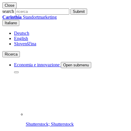
Close
search
Submit
Carinthia
Standortmarketing
Italiano
Deutsch
English
Slovenščina
Ricerca
Economia e innovazione
Open submenu
Shutterstock; Shutterstock