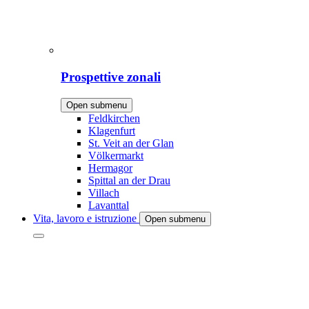
Prospettive zonali
Open submenu
Feldkirchen
Klagenfurt
St. Veit an der Glan
Völkermarkt
Hermagor
Spittal an der Drau
Villach
Lavanttal
Vita, lavoro e istruzione
Open submenu