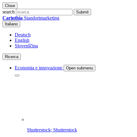
Close
search
Submit
Carinthia
Standortmarketing
Italiano
Deutsch
English
Slovenščina
Ricerca
Economia e innovazione
Open submenu
Shutterstock; Shutterstock