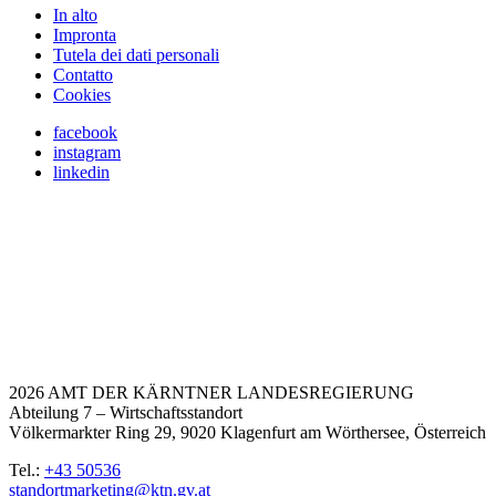
In alto
Impronta
Tutela dei dati personali
Contatto
Cookies
facebook
instagram
linkedin
2026 AMT DER KÄRNTNER LANDESREGIERUNG
Abteilung 7 – Wirtschaftsstandort
Völkermarkter Ring 29, 9020 Klagenfurt am Wörthersee, Österreich
Tel.:
+43 50536
standortmarketing@ktn.gv.at