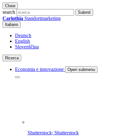
Close
search
Submit
Carinthia
Standortmarketing
Italiano
Deutsch
English
Slovenščina
Ricerca
Economia e innovazione
Open submenu
Shutterstock; Shutterstock