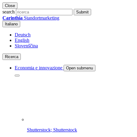
Close
search
Submit
Carinthia
Standortmarketing
Italiano
Deutsch
English
Slovenščina
Ricerca
Economia e innovazione
Open submenu
Shutterstock; Shutterstock