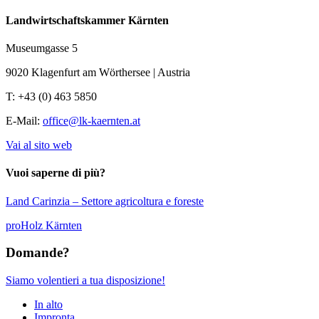
Landwirtschaftskammer Kärnten
Museumgasse 5
9020 Klagenfurt am Wörthersee | Austria
T: +43 (0) 463 5850
E-Mail:
office@lk-kaernten.at
Vai al sito web
Vuoi saperne di più?
Land Carinzia – Settore agricoltura e foreste
proHolz Kärnten
Domande?
Siamo volentieri a tua disposizione!
In alto
Impronta