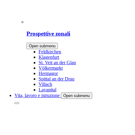
Prospettive zonali
Open submenu
Feldkirchen
Klagenfurt
St. Veit an der Glan
Völkermarkt
Hermagor
Spittal an der Drau
Villach
Lavanttal
Vita, lavoro e istruzione
Open submenu