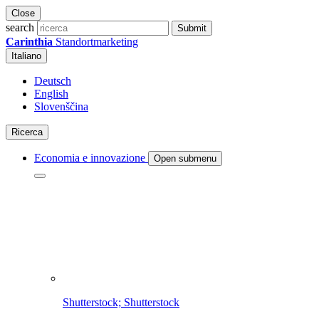
Close
search
Submit
Carinthia
Standortmarketing
Italiano
Deutsch
English
Slovenščina
Ricerca
Economia e innovazione
Open submenu
Shutterstock; Shutterstock