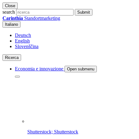
Close
search
Submit
Carinthia
Standortmarketing
Italiano
Deutsch
English
Slovenščina
Ricerca
Economia e innovazione
Open submenu
Shutterstock; Shutterstock