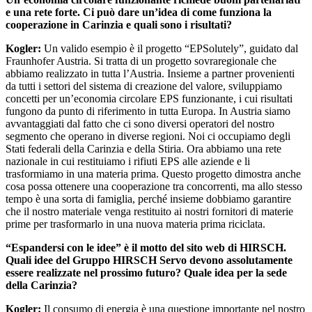
e una rete forte. Ci può dare un’idea di come funziona la
cooperazione in Carinzia e quali sono i risultati?
Kogler:
Un valido esempio è il progetto “EPSolutely”, guidato dal
Fraunhofer Austria. Si tratta di un progetto sovraregionale che
abbiamo realizzato in tutta l’Austria. Insieme a partner provenienti
da tutti i settori del sistema di creazione del valore, sviluppiamo
concetti per un’economia circolare EPS funzionante, i cui risultati
fungono da punto di riferimento in tutta Europa. In Austria siamo
avvantaggiati dal fatto che ci sono diversi operatori del nostro
segmento che operano in diverse regioni. Noi ci occupiamo degli
Stati federali della Carinzia e della Stiria. Ora abbiamo una rete
nazionale in cui restituiamo i rifiuti EPS alle aziende e li
trasformiamo in una materia prima. Questo progetto dimostra anche
cosa possa ottenere una cooperazione tra concorrenti, ma allo stesso
tempo è una sorta di famiglia, perché insieme dobbiamo garantire
che il nostro materiale venga restituito ai nostri fornitori di materie
prime per trasformarlo in una nuova materia prima riciclata.
“Espandersi con le idee” è il motto del sito web di HIRSCH.
Quali idee del Gruppo HIRSCH Servo devono assolutamente
essere realizzate nel prossimo futuro? Quale idea per la sede
della Carinzia?
Kogler:
Il consumo di energia è una questione importante nel nostro