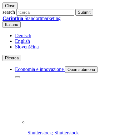
Close
search
Submit
Carinthia
Standortmarketing
Italiano
Deutsch
English
Slovenščina
Ricerca
Economia e innovazione
Open submenu
Shutterstock; Shutterstock