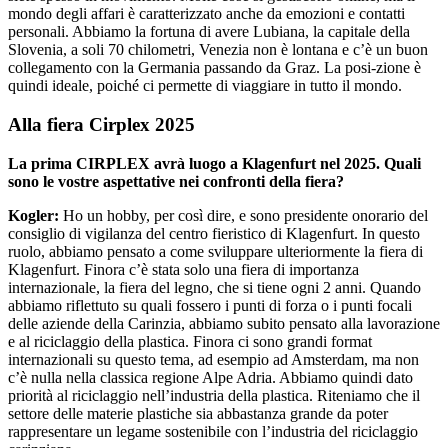
mondo degli affari è caratterizzato anche da emozioni e contatti
personali. Abbiamo la fortuna di avere Lubiana, la capitale della
Slovenia, a soli 70 chilometri, Venezia non è lontana e c’è un buon
collegamento con la Germania passando da Graz. La posi-zione è
quindi ideale, poiché ci permette di viaggiare in tutto il mondo.
Alla fiera Cirplex 2025
La prima CIRPLEX avrà luogo a Klagenfurt nel 2025. Quali
sono le vostre aspettative nei confronti della fiera?
Kogler:
Ho un hobby, per così dire, e sono presidente onorario del
consiglio di vigilanza del centro fieristico di Klagenfurt. In questo
ruolo, abbiamo pensato a come sviluppare ulteriormente la fiera di
Klagenfurt. Finora c’è stata solo una fiera di importanza
internazionale, la fiera del legno, che si tiene ogni 2 anni. Quando
abbiamo riflettuto su quali fossero i punti di forza o i punti focali
delle aziende della Carinzia, abbiamo subito pensato alla lavorazione
e al riciclaggio della plastica. Finora ci sono grandi format
internazionali su questo tema, ad esempio ad Amsterdam, ma non
c’è nulla nella classica regione Alpe Adria. Abbiamo quindi dato
priorità al riciclaggio nell’industria della plastica. Riteniamo che il
settore delle materie plastiche sia abbastanza grande da poter
rappresentare un legame sostenibile con l’industria del riciclaggio