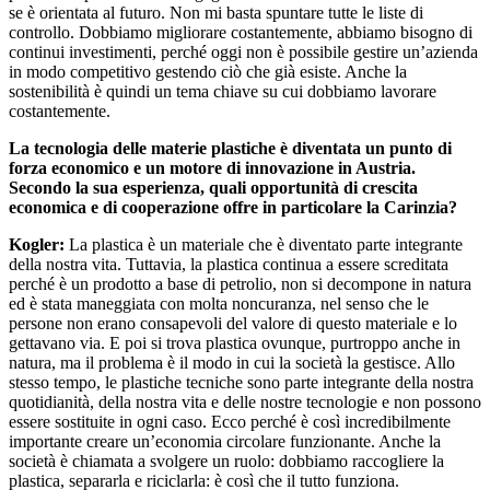
se è orientata al futuro. Non mi basta spuntare tutte le liste di
controllo. Dobbiamo migliorare costantemente, abbiamo bisogno di
continui investimenti, perché oggi non è possibile gestire un’azienda
in modo competitivo gestendo ciò che già esiste. Anche la
sostenibilità è quindi un tema chiave su cui dobbiamo lavorare
costantemente.
La tecnologia delle materie plastiche è diventata un punto di
forza economico e un motore di innovazione in Austria.
Secondo la sua esperienza, quali opportunità di crescita
economica e di cooperazione offre in particolare la Carinzia?
Kogler:
La plastica è un materiale che è diventato parte integrante
della nostra vita. Tuttavia, la plastica continua a essere screditata
perché è un prodotto a base di petrolio, non si decompone in natura
ed è stata maneggiata con molta noncuranza, nel senso che le
persone non erano consapevoli del valore di questo materiale e lo
gettavano via. E poi si trova plastica ovunque, purtroppo anche in
natura, ma il problema è il modo in cui la società la gestisce. Allo
stesso tempo, le plastiche tecniche sono parte integrante della nostra
quotidianità, della nostra vita e delle nostre tecnologie e non possono
essere sostituite in ogni caso. Ecco perché è così incredibilmente
importante creare un’economia circolare funzionante. Anche la
società è chiamata a svolgere un ruolo: dobbiamo raccogliere la
plastica, separarla e riciclarla: è così che il tutto funziona.