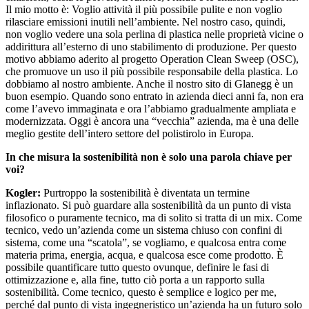
Il mio motto è: Voglio attività il più possibile pulite e non voglio
rilasciare emissioni inutili nell’ambiente. Nel nostro caso, quindi,
non voglio vedere una sola perlina di plastica nelle proprietà vicine o
addirittura all’esterno di uno stabilimento di produzione. Per questo
motivo abbiamo aderito al progetto Operation Clean Sweep (OSC),
che promuove un uso il più possibile responsabile della plastica. Lo
dobbiamo al nostro ambiente. Anche il nostro sito di Glanegg è un
buon esempio. Quando sono entrato in azienda dieci anni fa, non era
come l’avevo immaginata e ora l’abbiamo gradualmente ampliata e
modernizzata. Oggi è ancora una “vecchia” azienda, ma è una delle
meglio gestite dell’intero settore del polistirolo in Europa.
In che misura la sostenibilità non è solo una parola chiave per
voi?
Kogler:
Purtroppo la sostenibilità è diventata un termine
inflazionato. Si può guardare alla sostenibilità da un punto di vista
filosofico o puramente tecnico, ma di solito si tratta di un mix. Come
tecnico, vedo un’azienda come un sistema chiuso con confini di
sistema, come una “scatola”, se vogliamo, e qualcosa entra come
materia prima, energia, acqua, e qualcosa esce come prodotto. È
possibile quantificare tutto questo ovunque, definire le fasi di
ottimizzazione e, alla fine, tutto ciò porta a un rapporto sulla
sostenibilità. Come tecnico, questo è semplice e logico per me,
perché dal punto di vista ingegneristico un’azienda ha un futuro solo