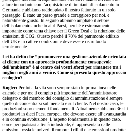
attore importante con l’acquisizione di impianti di isolamento in
Germania e abbiamo raddoppiato il nostro fatturato in un solo
passaggio. È stato un passo grande e coraggioso per noi, e
naturalmente giusto. In seguito abbiamo ampliato il settore
dell’isolamento anche in altri Paesi, perché è estremamente
importante come tema chiave per il Green Deal e la riduzione delle
emissioni di CO2. Questo perché il 70% del patrimonio edilizio
dell’UE è in cattive condizioni e deve essere ristrutturato
termicamente.
Lei ha detto che “promuovere una gestione aziendale orientata
al cliente con un approccio profondamente consapevole
dell’ambiente” è al centro dei vostri sforzi per rimanere tra i
migliori negli anni a venire. Come si presenta questo approccio
ecologico?
Kogler:
Per tutta la vita sono sempre stato in prima linea nelle
aziende e per me il compito più importante dell’amministratore
delegato o del membro del consiglio di amministrazione è sempre
quello di concentrarsi sul mercato e sul cliente. Nel nostro caso, le
produzioni sono elementi fondamentali. Attualmente abbiamo 36 siti
produttivi in dieci Paesi europei, che devono essere all’avanguardia
e in continua evoluzione. L’aspetto fondamentale in questo caso,
come per qualsiasi attività industriale, è rappresentato dalle
emissioni, ossia le polveri, il rumore, i rifiuti e le emissioni prodotte.