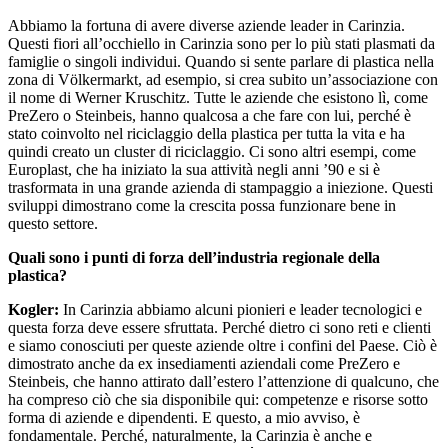
Abbiamo la fortuna di avere diverse aziende leader in Carinzia.
Questi fiori all’occhiello in Carinzia sono per lo più stati plasmati da
famiglie o singoli individui. Quando si sente parlare di plastica nella
zona di Völkermarkt, ad esempio, si crea subito un’associazione con
il nome di Werner Kruschitz. Tutte le aziende che esistono lì, come
PreZero o Steinbeis, hanno qualcosa a che fare con lui, perché è
stato coinvolto nel riciclaggio della plastica per tutta la vita e ha
quindi creato un cluster di riciclaggio. Ci sono altri esempi, come
Europlast, che ha iniziato la sua attività negli anni ’90 e si è
trasformata in una grande azienda di stampaggio a iniezione. Questi
sviluppi dimostrano come la crescita possa funzionare bene in
questo settore.
Quali sono i punti di forza dell’industria regionale della
plastica?
Kogler:
In Carinzia abbiamo alcuni pionieri e leader tecnologici e
questa forza deve essere sfruttata. Perché dietro ci sono reti e clienti
e siamo conosciuti per queste aziende oltre i confini del Paese. Ciò è
dimostrato anche da ex insediamenti aziendali come PreZero e
Steinbeis, che hanno attirato dall’estero l’attenzione di qualcuno, che
ha compreso ciò che sia disponibile qui: competenze e risorse sotto
forma di aziende e dipendenti. E questo, a mio avviso, è
fondamentale. Perché, naturalmente, la Carinzia è anche e