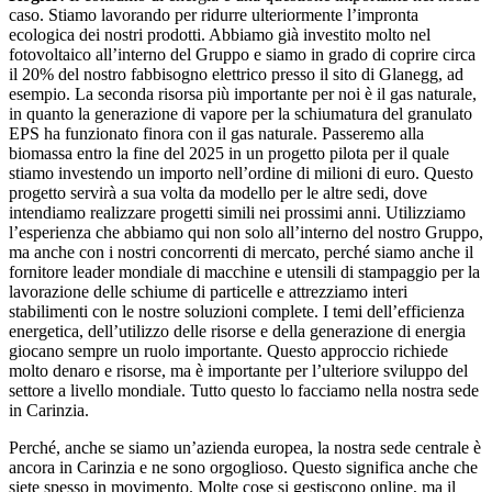
caso. Stiamo lavorando per ridurre ulteriormente l’impronta
ecologica dei nostri prodotti. Abbiamo già investito molto nel
fotovoltaico all’interno del Gruppo e siamo in grado di coprire circa
il 20% del nostro fabbisogno elettrico presso il sito di Glanegg, ad
esempio. La seconda risorsa più importante per noi è il gas naturale,
in quanto la generazione di vapore per la schiumatura del granulato
EPS ha funzionato finora con il gas naturale. Passeremo alla
biomassa entro la fine del 2025 in un progetto pilota per il quale
stiamo investendo un importo nell’ordine di milioni di euro. Questo
progetto servirà a sua volta da modello per le altre sedi, dove
intendiamo realizzare progetti simili nei prossimi anni. Utilizziamo
l’esperienza che abbiamo qui non solo all’interno del nostro Gruppo,
ma anche con i nostri concorrenti di mercato, perché siamo anche il
fornitore leader mondiale di macchine e utensili di stampaggio per la
lavorazione delle schiume di particelle e attrezziamo interi
stabilimenti con le nostre soluzioni complete. I temi dell’efficienza
energetica, dell’utilizzo delle risorse e della generazione di energia
giocano sempre un ruolo importante. Questo approccio richiede
molto denaro e risorse, ma è importante per l’ulteriore sviluppo del
settore a livello mondiale. Tutto questo lo facciamo nella nostra sede
in Carinzia.
Perché, anche se siamo un’azienda europea, la nostra sede centrale è
ancora in Carinzia e ne sono orgoglioso. Questo significa anche che
siete spesso in movimento. Molte cose si gestiscono online, ma il