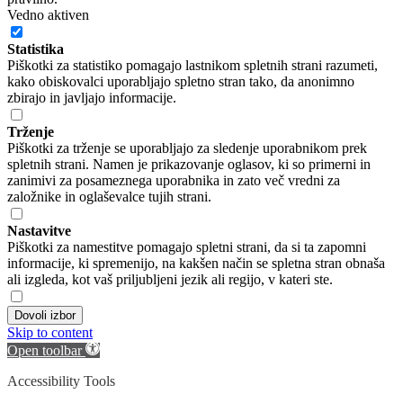
Vedno aktiven
Statistika
Piškotki za statistiko pomagajo lastnikom spletnih strani razumeti,
kako obiskovalci uporabljajo spletno stran tako, da anonimno
zbirajo in javljajo informacije.
Trženje
Piškotki za trženje se uporabljajo za sledenje uporabnikom prek
spletnih strani. Namen je prikazovanje oglasov, ki so primerni in
zanimivi za posameznega uporabnika in zato več vredni za
založnike in oglaševalce tujih strani.
Nastavitve
Piškotki za namestitve pomagajo spletni strani, da si ta zapomni
informacije, ki spremenijo, na kakšen način se spletna stran obnaša
ali izgleda, kot vaš priljubljeni jezik ali regijo, v kateri ste.
Dovoli izbor
Skip to content
Open toolbar
Accessibility Tools