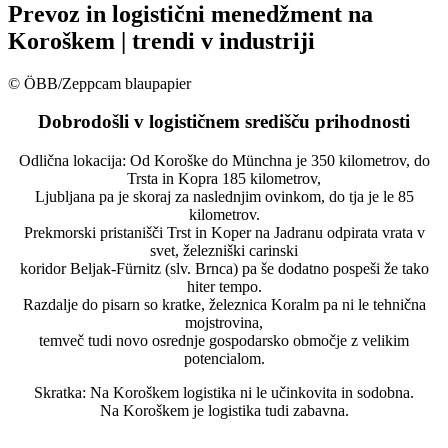
Prevoz in logistični menedžment na
Koroškem | trendi v industriji
© ÖBB/Zeppcam blaupapier
Dobrodošli v logističnem središču prihodnosti
Odlična lokacija: Od Koroške do Münchna je 350 kilometrov, do
Trsta in Kopra 185 kilometrov,
Ljubljana pa je skoraj za naslednjim ovinkom, do tja je le 85
kilometrov.
Prekmorski pristanišči Trst in Koper na Jadranu odpirata vrata v
svet, železniški carinski
koridor Beljak-Fürnitz (slv. Brnca) pa še dodatno pospeši že tako
hiter tempo.
Razdalje do pisarn so kratke, železnica Koralm pa ni le tehnična
mojstrovina,
temveč tudi novo osrednje gospodarsko območje z velikim
potencialom.
Skratka: Na Koroškem logistika ni le učinkovita in sodobna.
Na Koroškem je logistika tudi zabavna.