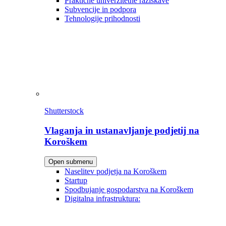
Praktične univerzitetne raziskave
Subvencije in podpora
Tehnologije prihodnosti
Shutterstock
Vlaganja in ustanavljanje podjetij na
Koroškem
Open submenu
Naselitev podjetja na Koroškem
Startup
Spodbujanje gospodarstva na Koroškem
Digitalna infrastruktura: