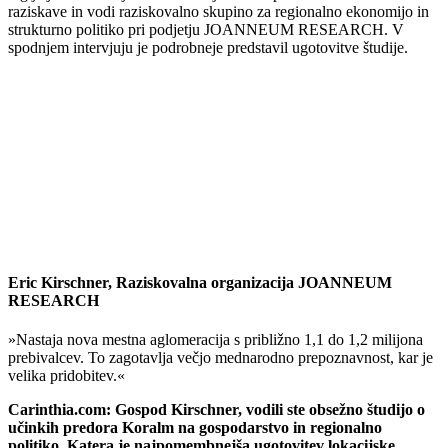
raziskave in vodi raziskovalno skupino za regionalno ekonomijo in
strukturno politiko pri podjetju JOANNEUM RESEARCH. V
spodnjem intervjuju je podrobneje predstavil ugotovitve študije.
Eric Kirschner, Raziskovalna organizacija JOANNEUM
RESEARCH
»Nastaja nova mestna aglomeracija s približno 1,1 do 1,2 milijona
prebivalcev. To zagotavlja večjo mednarodno prepoznavnost, kar je
velika pridobitev.«
Carinthia.com: Gospod Kirschner, vodili ste obsežno študijo o
učinkih predora Koralm na gospodarstvo in regionalno
politiko. Katera je najpomembnejša ugotovitev lokacijske