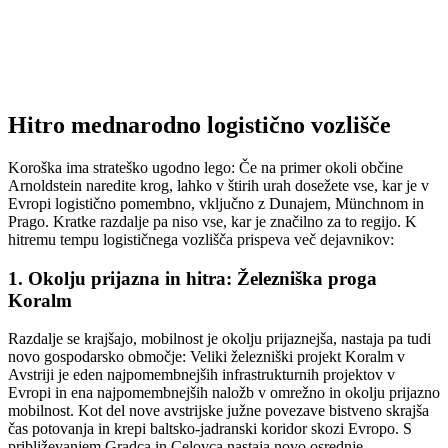
Hitro mednarodno logistično vozlišče
Koroška ima strateško ugodno lego: Če na primer okoli občine
Arnoldstein naredite krog, lahko v štirih urah dosežete vse, kar je v
Evropi logistično pomembno, vključno z Dunajem, Münchnom in
Prago. Kratke razdalje pa niso vse, kar je značilno za to regijo. K
hitremu tempu logističnega vozlišča prispeva več dejavnikov:
1. Okolju prijazna in hitra: Železniška proga
Koralm
Razdalje se krajšajo, mobilnost je okolju prijaznejša, nastaja pa tudi
novo gospodarsko območje: Veliki železniški projekt Koralm v
Avstriji je eden najpomembnejših infrastrukturnih projektov v
Evropi in ena najpomembnejših naložb v omrežno in okolju prijazno
mobilnost. Kot del nove avstrijske južne povezave bistveno skrajša
čas potovanja in krepi baltsko-jadranski koridor skozi Evropo. S
približevanjem Gradca in Celovca nastaja novo osrednje