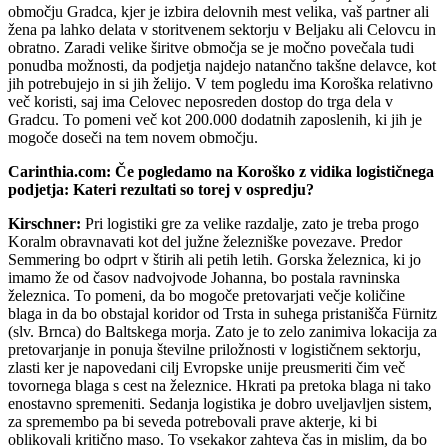
območju Gradca, kjer je izbira delovnih mest velika, vaš partner ali
žena pa lahko delata v storitvenem sektorju v Beljaku ali Celovcu in
obratno. Zaradi velike širitve območja se je močno povečala tudi
ponudba možnosti, da podjetja najdejo natančno takšne delavce, kot
jih potrebujejo in si jih želijo. V tem pogledu ima Koroška relativno
več koristi, saj ima Celovec neposreden dostop do trga dela v
Gradcu. To pomeni več kot 200.000 dodatnih zaposlenih, ki jih je
mogoče doseči na tem novem območju.
Carinthia.com: Če pogledamo na Koroško z vidika logističnega
podjetja: Kateri rezultati so torej v ospredju?
Kirschner:
Pri logistiki gre za velike razdalje, zato je treba progo
Koralm obravnavati kot del južne železniške povezave. Predor
Semmering bo odprt v štirih ali petih letih. Gorska železnica, ki jo
imamo že od časov nadvojvode Johanna, bo postala ravninska
železnica. To pomeni, da bo mogoče pretovarjati večje količine
blaga in da bo obstajal koridor od Trsta in suhega pristanišča Fürnitz
(slv. Brnca) do Baltskega morja. Zato je to zelo zanimiva lokacija za
pretovarjanje in ponuja številne priložnosti v logističnem sektorju,
zlasti ker je napovedani cilj Evropske unije preusmeriti čim več
tovornega blaga s cest na železnice. Hkrati pa pretoka blaga ni tako
enostavno spremeniti. Sedanja logistika je dobro uveljavljen sistem,
za spremembo pa bi seveda potrebovali prave akterje, ki bi
oblikovali kritično maso. To vsekakor zahteva čas in mislim, da bo