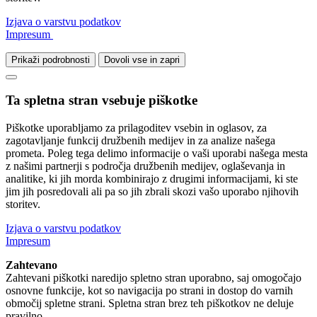
Izjava o varstvu podatkov
Impresum
Prikaži podrobnosti
Dovoli vse in zapri
Ta spletna stran vsebuje piškotke
Piškotke uporabljamo za prilagoditev vsebin in oglasov, za
zagotavljanje funkcij družbenih medijev in za analize našega
prometa. Poleg tega delimo informacije o vaši uporabi našega mesta
z našimi partnerji s področja družbenih medijev, oglaševanja in
analitike, ki jih morda kombinirajo z drugimi informacijami, ki ste
jim jih posredovali ali pa so jih zbrali skozi vašo uporabo njihovih
storitev.
Izjava o varstvu podatkov
Impresum
Zahtevano
Zahtevani piškotki naredijo spletno stran uporabno, saj omogočajo
osnovne funkcije, kot so navigacija po strani in dostop do varnih
območij spletne strani. Spletna stran brez teh piškotkov ne deluje
pravilno.