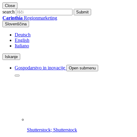
Close
search
Submit
Carinthia
Regionmarketing
Slovenščina
Deutsch
English
Italiano
Iskanje
Gospodarstvo in inovacije
Open submenu
Shutterstock; Shutterstock