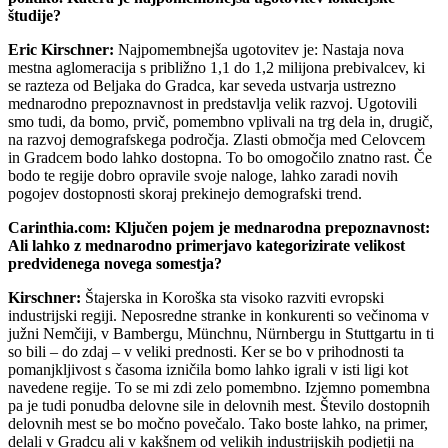
študije?
Eric Kirschner:
Najpomembnejša ugotovitev je: Nastaja nova
mestna aglomeracija s približno 1,1 do 1,2 milijona prebivalcev, ki
se razteza od Beljaka do Gradca, kar seveda ustvarja ustrezno
mednarodno prepoznavnost in predstavlja velik razvoj. Ugotovili
smo tudi, da bomo, prvič, pomembno vplivali na trg dela in, drugič,
na razvoj demografskega področja. Zlasti območja med Celovcem
in Gradcem bodo lahko dostopna. To bo omogočilo znatno rast. Če
bodo te regije dobro opravile svoje naloge, lahko zaradi novih
pogojev dostopnosti skoraj prekinejo demografski trend.
Carinthia.com: Ključen pojem je mednarodna prepoznavnost:
Ali lahko z mednarodno primerjavo kategorizirate velikost
predvidenega novega somestja?
Kirschner:
Štajerska in Koroška sta visoko razviti evropski
industrijski regiji. Neposredne stranke in konkurenti so večinoma v
južni Nemčiji, v Bambergu, Münchnu, Nürnbergu in Stuttgartu in ti
so bili – do zdaj – v veliki prednosti. Ker se bo v prihodnosti ta
pomanjkljivost s časoma izničila bomo lahko igrali v isti ligi kot
navedene regije. To se mi zdi zelo pomembno. Izjemno pomembna
pa je tudi ponudba delovne sile in delovnih mest. Število dostopnih
delovnih mest se bo močno povečalo. Tako boste lahko, na primer,
delali v Gradcu ali v kakšnem od velikih industrijskih podjetji na