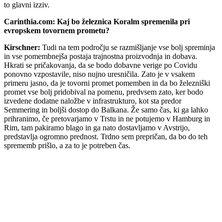
to glavni izziv.
Carinthia.com: Kaj bo železnica Koralm spremenila pri
evropskem tovornem prometu?
Kirschner:
Tudi na tem področju se razmišljanje vse bolj spreminja
in vse pomembnejša postaja trajnostna proizvodnja in dobava.
Hkrati se pričakovanja, da se bodo dobavne verige po Covidu
ponovno vzpostavile, niso nujno uresničila. Zato je v vsakem
primeru jasno, da je tovorni promet pomemben in da bo železniški
promet vse bolj pridobival na pomenu, predvsem zato, ker bodo
izvedene dodatne naložbe v infrastrukturo, kot sta predor
Semmering in boljši dostop do Balkana. Že samo čas, ki ga lahko
prihranimo, če pretovarjamo v Trstu in ne potujemo v Hamburg in
Rim, tam pakiramo blago in ga nato dostavljamo v Avstrijo,
predstavlja ogromno prednost. Trdno sem prepričan, da bo do teh
sprememb prišlo, a za to je potreben čas.