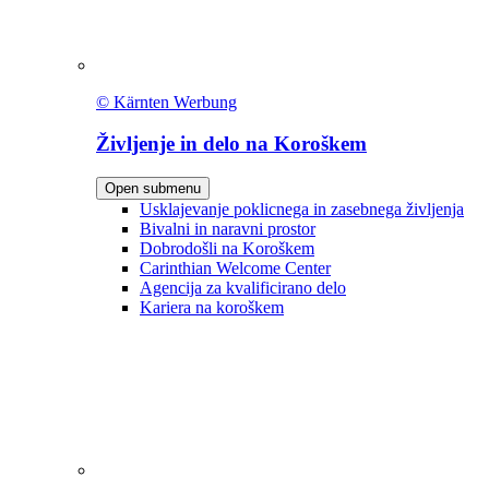
© Kärnten Werbung
Življenje in delo na Koroškem
Open submenu
Usklajevanje poklicnega in zasebnega življenja
Bivalni in naravni prostor
Dobrodošli na Koroškem
Carinthian Welcome Center
Agencija za kvalificirano delo
Kariera na koroškem