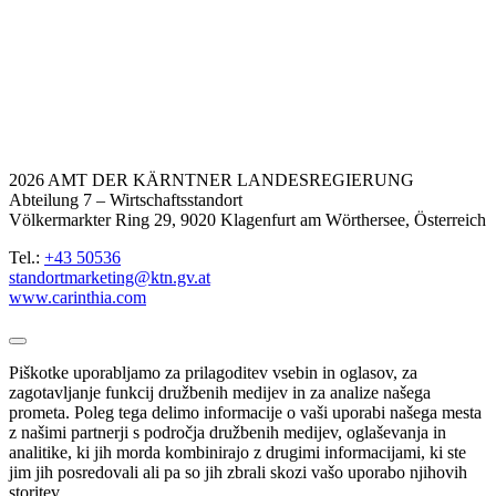
2026 AMT DER KÄRNTNER LANDESREGIERUNG
Abteilung 7 – Wirtschaftsstandort
Völkermarkter Ring 29, 9020 Klagenfurt am Wörthersee, Österreich
Tel.:
+43 50536
standortmarketing@ktn.gv.at
www.carinthia.com
Piškotke uporabljamo za prilagoditev vsebin in oglasov, za
zagotavljanje funkcij družbenih medijev in za analize našega
prometa. Poleg tega delimo informacije o vaši uporabi našega mesta
z našimi partnerji s področja družbenih medijev, oglaševanja in
analitike, ki jih morda kombinirajo z drugimi informacijami, ki ste
jim jih posredovali ali pa so jih zbrali skozi vašo uporabo njihovih
storitev.