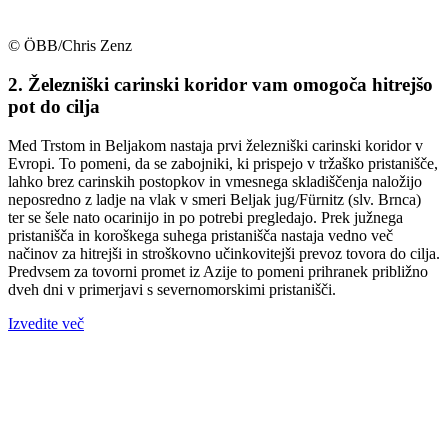
© ÖBB/Chris Zenz
2. Železniški carinski koridor vam omogoča hitrejšo
pot do cilja
Med Trstom in Beljakom nastaja prvi železniški carinski koridor v
Evropi. To pomeni, da se zabojniki, ki prispejo v tržaško pristanišče,
lahko brez carinskih postopkov in vmesnega skladiščenja naložijo
neposredno z ladje na vlak v smeri Beljak jug/Fürnitz (slv. Brnca)
ter se šele nato ocarinijo in po potrebi pregledajo. Prek južnega
pristanišča in koroškega suhega pristanišča nastaja vedno več
načinov za hitrejši in stroškovno učinkovitejši prevoz tovora do cilja.
Predvsem za tovorni promet iz Azije to pomeni prihranek približno
dveh dni v primerjavi s severnomorskimi pristanišči.
Izvedite več