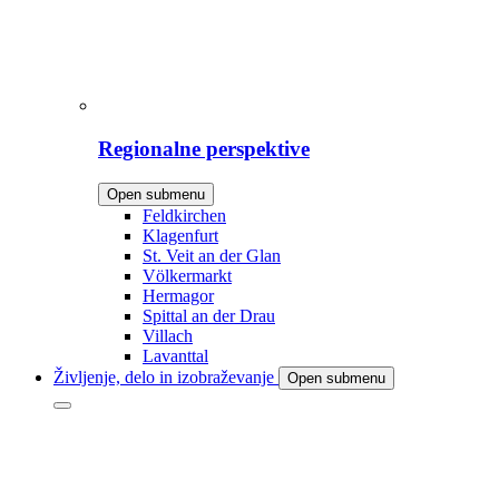
Regionalne perspektive
Open submenu
Feldkirchen
Klagenfurt
St. Veit an der Glan
Völkermarkt
Hermagor
Spittal an der Drau
Villach
Lavanttal
Življenje, delo in izobraževanje
Open submenu