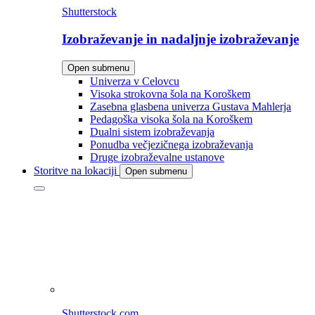
Shutterstock
Izobraževanje in nadaljnje izobraževanje
Open submenu
Univerza v Celovcu
Visoka strokovna šola na Koroškem
Zasebna glasbena univerza Gustava Mahlerja
Pedagoška visoka šola na Koroškem
Dualni sistem izobraževanja
Ponudba večjezičnega izobraževanja
Druge izobraževalne ustanove
Storitve na lokaciji
Open submenu
Shutterstock.com