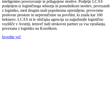
inteligentno povezovanje in prilagojene storitve. Podjetje LCAS
podjetjem iz logističnega sektorja in ponudnikom storitev, povezanih
z logistiko, med drugim nudi popolnoma opremljene, prvovrstne
poslovne prostore in nepremičnine na površini, ki znaša kar 160
hektarov. LCAS ni le običajna agencija za najjužnejše logistično
vozlišče v Avstriji, temveč tudi strokovni partner za vsa vprašanja,
povezana z logistiko na Koroškem.
Izvedite več