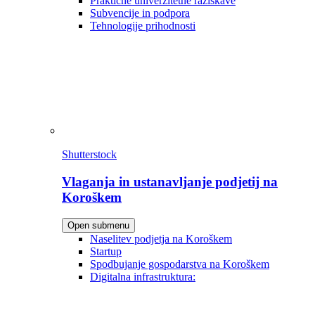
Praktične univerzitetne raziskave
Subvencije in podpora
Tehnologije prihodnosti
Shutterstock
Vlaganja in ustanavljanje podjetij na
Koroškem
Open submenu
Naselitev podjetja na Koroškem
Startup
Spodbujanje gospodarstva na Koroškem
Digitalna infrastruktura: