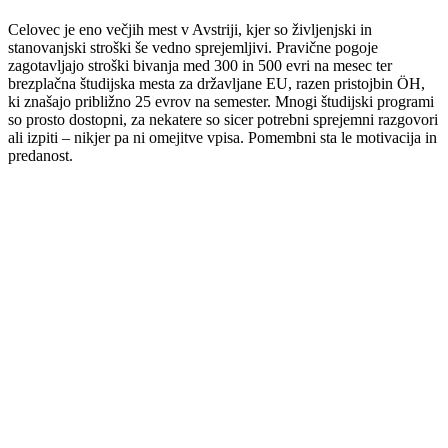
Celovec je eno večjih mest v Avstriji, kjer so življenjski in
stanovanjski stroški še vedno sprejemljivi. Pravične pogoje
zagotavljajo stroški bivanja med 300 in 500 evri na mesec ter
brezplačna študijska mesta za državljane EU, razen pristojbin ÖH,
ki znašajo približno 25 evrov na semester. Mnogi študijski programi
so prosto dostopni, za nekatere so sicer potrebni sprejemni razgovori
ali izpiti – nikjer pa ni omejitve vpisa. Pomembni sta le motivacija in
predanost.