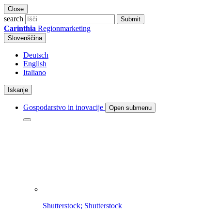
Close
search
Submit
Carinthia
Regionmarketing
Slovenščina
Deutsch
English
Italiano
Iskanje
Gospodarstvo in inovacije
Open submenu
Shutterstock; Shutterstock