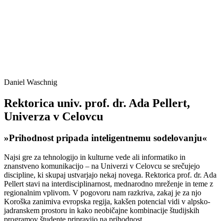
Daniel Waschnig
Rektorica univ. prof. dr. Ada Pellert,
Univerza v Celovcu
»Prihodnost pripada inteligentnemu sodelovanju«
Najsi gre za tehnologijo in kulturne vede ali informatiko in
znanstveno komunikacijo – na Univerzi v Celovcu se srečujejo
discipline, ki skupaj ustvarjajo nekaj novega. Rektorica prof. dr. Ada
Pellert stavi na interdisciplinarnost, mednarodno mreženje in teme z
regionalnim vplivom. V pogovoru nam razkriva, zakaj je za njo
Koroška zanimiva evropska regija, kakšen potencial vidi v alpsko-
jadranskem prostoru in kako neobičajne kombinacije študijskih
programov študente pripravijo na prihodnost.