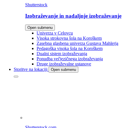
Shutterstock
Izobraževanje in nadaljnje izobraževanje
Open submenu
Univerza v Celovcu
Visoka strokovna šola na Koroškem
Zasebna glasbena univerza Gustava Mahlerja
Pedagoška visoka šola na Koroškem
Dualni sistem izobraževanja
Ponudba večjezičnega izobraževanja
Druge izobraževalne ustanove
Storitve na lokaciji
Open submenu
Shutterstock.com