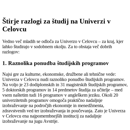
Štirje razlogi za študij na Univerzi v
Celovcu
Vedno več mladih se odloča za Univerzo v Celovcu – za kraj, kjer
lahko študirajo v sodobnem okolju. Za to obstaja več dobrih
razlogov:
1. Raznolika ponudba študijskih programov
Najsi gre za kulturne, ekonomske, družbene ali tehnične vede:
Univerza v Celovcu nudi raznoliko ponudbo študijskih programov.
Na voljo je 23 dodiplomskih in 31 magistrskih študijskih programov,
5 doktorskih programov in 14 predmetov študija za učitelje – med
vsem naštetim tudi 16 programov v angleškem jeziku. Okoli 20
univerzitetnih programov omogoča praktično nadaljnje
izobraževanje na področjih ekonomije in menedžmenta,
zdravstvenih ved ter izobraževanja in poučevanja. Zato je Univerza
v Celovcu ena najpomembnejših institucij za nadaljnje
izobraževanje na jugu Avstrije.