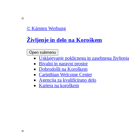
© Kärnten Werbung
Življenje in delo na Koroškem
Open submenu
Usklajevanje poklicnega in zasebnega življenja
Bivalni in naravni prostor
Dobrodošli na Koroškem
Carinthian Welcome Center
Agencija za kvalificirano delo
Kariera na koroškem