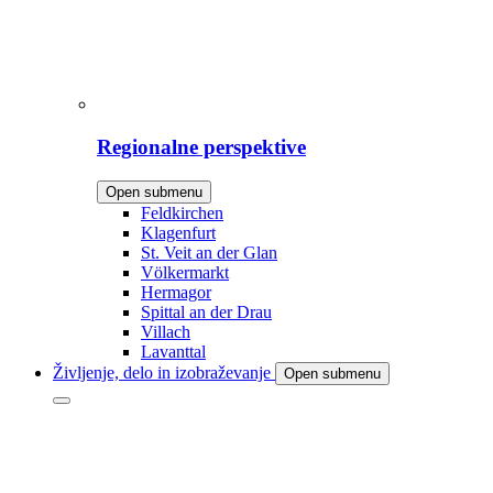
Regionalne perspektive
Open submenu
Feldkirchen
Klagenfurt
St. Veit an der Glan
Völkermarkt
Hermagor
Spittal an der Drau
Villach
Lavanttal
Življenje, delo in izobraževanje
Open submenu