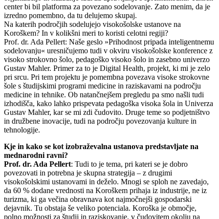
center bi bil platforma za povezano sodelovanje. Zato menim, da je
izredno pomembno, da tu delujemo skupaj.
Na katerih področjih sodelujejo visokošolske ustanove na
Koroškem? In v kolikšni meri to koristi celotni regiji?
Prof. dr. Ada Pellert: Naše geslo »Prihodnost pripada inteligentnemu
sodelovanju« uresničujemo tudi v okviru visokošolske konference z
visoko strokovno šolo, pedagoško visoko šolo in zasebno univerzo
Gustav Mahler. Primer za to je Digital Health, projekt, ki mi je zelo
pri srcu. Pri tem projektu je pomembna povezava visoke strokovne
šole s študijskimi programi medicine in raziskavami na področju
medicine in tehnike. Ob natančnejšem pregledu pa smo našli tudi
izhodišča, kako lahko prispevata pedagoška visoka šola in Univerza
Gustav Mahler, kar se mi zdi čudovito. Druge teme so podjetništvo
in družbene inovacije, tudi na področju povezovanja kulture in
tehnologije.
Kje in kako se kot izobraževalna ustanova predstavljate na
mednarodni ravni?
Prof. dr. Ada Pellert
: Tudi to je tema, pri kateri se je dobro
povezovati in potrebna je skupna strategija – z drugimi
visokošolskimi ustanovami in deželo. Mnogi se sploh ne zavedajo,
da 60 % dodane vrednosti na Koroškem prihaja iz industrije, ne iz
turizma, ki ga večina obravnava kot najmočnejši gospodarski
dejavnik. Tu obstaja še veliko potenciala. Koroška je območje,
polno možnosti za študij in raziskovanje, v čudovitem okolju na