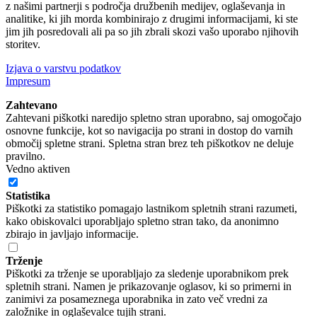
z našimi partnerji s področja družbenih medijev, oglaševanja in
analitike, ki jih morda kombinirajo z drugimi informacijami, ki ste
jim jih posredovali ali pa so jih zbrali skozi vašo uporabo njihovih
storitev.
Izjava o varstvu podatkov
Impresum
Zahtevano
Zahtevani piškotki naredijo spletno stran uporabno, saj omogočajo
osnovne funkcije, kot so navigacija po strani in dostop do varnih
območij spletne strani. Spletna stran brez teh piškotkov ne deluje
pravilno.
Vedno aktiven
Statistika
Piškotki za statistiko pomagajo lastnikom spletnih strani razumeti,
kako obiskovalci uporabljajo spletno stran tako, da anonimno
zbirajo in javljajo informacije.
Trženje
Piškotki za trženje se uporabljajo za sledenje uporabnikom prek
spletnih strani. Namen je prikazovanje oglasov, ki so primerni in
zanimivi za posameznega uporabnika in zato več vredni za
založnike in oglaševalce tujih strani.