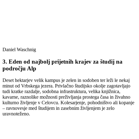
Daniel Waschnig
3. Eden od najbolj prijetnih krajev za študij na
področju Alp
Deset hektarjev velik kampus je zelen in sodoben ter leži le nekaj
minut od Vrbskega jezera. Privlačno študijsko okolje zagotavljajo
tudi kratke razdalje, sodobna infrastruktura, velika knjižnica,
kavarne, raznolike možnosti preživljanja prostega časa in živahno
kulturno življenje v Celovcu. Kolesarjenje, pohodništvo ali kopanje
– ravnovesje med študijem in zasebnim življenjem je zelo
uravnoteženo.