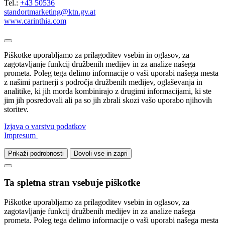
Tel.:
+43 50536
standortmarketing@ktn.gv.at
www.carinthia.com
Piškotke uporabljamo za prilagoditev vsebin in oglasov, za
zagotavljanje funkcij družbenih medijev in za analize našega
prometa. Poleg tega delimo informacije o vaši uporabi našega mesta
z našimi partnerji s področja družbenih medijev, oglaševanja in
analitike, ki jih morda kombinirajo z drugimi informacijami, ki ste
jim jih posredovali ali pa so jih zbrali skozi vašo uporabo njihovih
storitev.
Izjava o varstvu podatkov
Impresum
Prikaži podrobnosti
Dovoli vse in zapri
Ta spletna stran vsebuje piškotke
Piškotke uporabljamo za prilagoditev vsebin in oglasov, za
zagotavljanje funkcij družbenih medijev in za analize našega
prometa. Poleg tega delimo informacije o vaši uporabi našega mesta