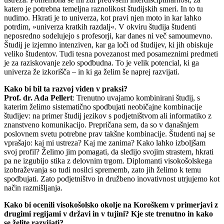
katero je potrebna temeljna raznolikost študijskih smeri. In to tu
nudimo. Hkrati je to univerza, kot pravi njen moto in kar lahko
potrdim, »univerza kratkih razdalj«. V okviru študija študenti
neposredno sodelujejo s profesorji, kar danes ni več samoumevno.
Študij je izjemno intenziven, kar ga loči od študijev, ki jih obiskuje
veliko študentov. Tudi tesna povezanost med posameznimi predmeti
je za raziskovanje zelo spodbudna. To je velik potencial, ki ga
univerza že izkorišča – in ki ga želim še naprej razvijati.
Kako bi bil ta razvoj viden v praksi?
Prof. dr. Ada Pellert
: Trenutno uvajamo kombinirani študij, s
katerim želimo sistematično spodbujati neobičajne kombinacije
študijev: na primer študij jezikov s podjetništvom ali informatiko z
znanstveno komunikacijo. Prepričana sem, da so v današnjem
poslovnem svetu potrebne prav takšne kombinacije. Študenti naj se
vprašajo: kaj mi ustreza? Kaj me zanima? Kako lahko izboljšam
svoj profil? Želimo jim pomagati, da sledijo svojim strastem, hkrati
pa ne izgubijo stika z delovnim trgom. Diplomanti visokošolskega
izobraževanja so tudi nosilci sprememb, zato jih želimo k temu
spodbujati. Zato podjetništvo in družbeno inovativnost utrjujemo kot
način razmišljanja.
Kako bi ocenili visokošolsko okolje na Koroškem v primerjavi z
drugimi regijami v državi in v tujini? Kje ste trenutno in kako
se želite razvijati?