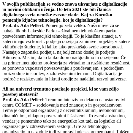
V svojih publikacijah se vedno znova ukvarjate z digitalizacijo
in novimi oblikami učenja. Do leta 2021 ste bili članica
digitalnega sveta nemške zvezne vlade. Kaj za Koroško
pomenijo ključne tehnologije, kot je digitalizacija?
Prof. dr. Ada Pellert
: Pomenijo zelo veliko. Naša univerza se
nahaja tik ob Lakeside Parku – živahnem tehnološkem parku,
posvečenem informacijski tehnologiji. To je klasična situacija, v
kateri imajo vsi koristi: podjetja razvijajo zanimive projekte, v katere
vključujejo študente, ki lahko tako preskušajo svoje sposobnosti.
Nastajajo zagonska podjetja, najbolj znano doslej je podjetje
Bitmovin. Mislim, da to lahko dobro nadgradimo in razvijemo. Če
na primer imenujemo profesorja za virtualno in razširjeno resničnost,
se ponovno vzpostavi povezovanje: s poučevanjem, s področjem
proizvodnje in storitev, z zdravstvenimi temami. Digitalizacija je
področje raziskovanja in hkrati orodje za nadaljnji razvoj univerze.
Ali na univerzi trenutno potekajo projekti, ki se vam zdijo
posebej obetavni?
Prof. dr. Ada Pellert
: Trenutno intenzivno delamo na ustanovitvi
centra COMET – sodelovanja med znanostjo in gospodarstvom.
Tema je odpornost organizacij z decentraliziranimi, avtonomnimi,
dinamičnimi, ohlapno povezanimi IT-sistemi. To zveni abstraktno,
vendar je pomembno tako za energetiko kot tudi za logistiko ali
organizacije v zdravstvenem sektorju. Gre za tehnologijo,
organizacijo in nazadnje tudi za upravljanje s spremembami. Takšen