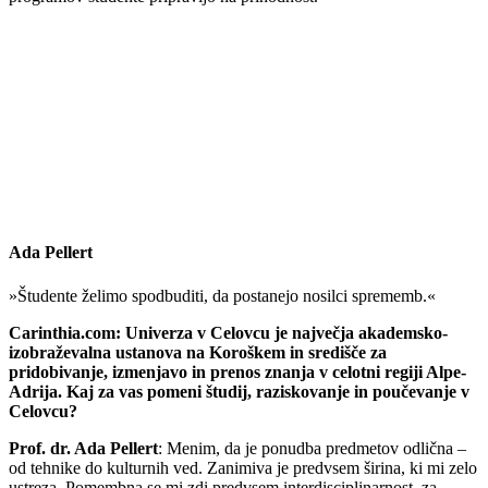
Ada Pellert
»Študente želimo spodbuditi, da postanejo nosilci sprememb.«
Carinthia.com: Univerza v Celovcu je največja akademsko-
izobraževalna ustanova na Koroškem in središče za
pridobivanje, izmenjavo in prenos znanja v celotni regiji Alpe-
Adrija. Kaj za vas pomeni študij, raziskovanje in poučevanje v
Celovcu?
Prof. dr. Ada Pellert
: Menim, da je ponudba predmetov odlična –
od tehnike do kulturnih ved. Zanimiva je predvsem širina, ki mi zelo
ustreza. Pomembna se mi zdi predvsem interdisciplinarnost, za