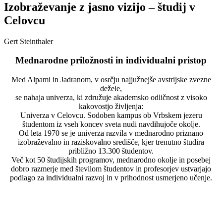
Izobraževanje z jasno vizijo – študij v
Celovcu
Gert Steinthaler
Mednarodne priložnosti in individualni pristop
Med Alpami in Jadranom, v osrčju najjužnejše avstrijske zvezne
dežele,
se nahaja univerza, ki združuje akademsko odličnost z visoko
kakovostjo življenja:
Univerza v Celovcu. Sodoben kampus ob Vrbskem jezeru
študentom iz vseh koncev sveta nudi navdihujoče okolje.
Od leta 1970 se je univerza razvila v mednarodno priznano
izobraževalno in raziskovalno središče, kjer trenutno študira
približno 13.300 študentov.
Več kot 50 študijskih programov, mednarodno okolje in posebej
dobro razmerje med številom študentov in profesorjev ustvarjajo
podlago za individualni razvoj in v prihodnost usmerjeno učenje.