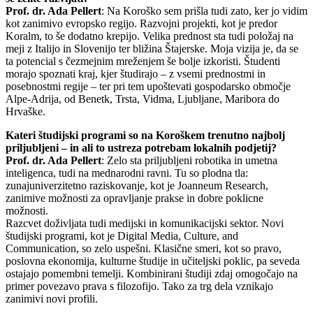
Prof. dr. Ada Pellert
: Na Koroško sem prišla tudi zato, ker jo vidim
kot zanimivo evropsko regijo. Razvojni projekti, kot je predor
Koralm, to še dodatno krepijo. Velika prednost sta tudi položaj na
meji z Italijo in Slovenijo ter bližina Štajerske. Moja vizija je, da se
ta potencial s čezmejnim mreženjem še bolje izkoristi. Študenti
morajo spoznati kraj, kjer študirajo – z vsemi prednostmi in
posebnostmi regije – ter pri tem upoštevati gospodarsko območje
Alpe-Adrija, od Benetk, Trsta, Vidma, Ljubljane, Maribora do
Hrvaške.
Kateri študijski programi so na Koroškem trenutno najbolj
priljubljeni – in ali to ustreza potrebam lokalnih podjetij?
Prof. dr. Ada Pellert
: Zelo sta priljubljeni robotika in umetna
inteligenca, tudi na mednarodni ravni. Tu so plodna tla:
zunajuniverzitetno raziskovanje, kot je Joanneum Research,
zanimive možnosti za opravljanje prakse in dobre poklicne
možnosti.
Razcvet doživljata tudi medijski in komunikacijski sektor. Novi
študijski programi, kot je Digital Media, Culture, and
Communication, so zelo uspešni. Klasične smeri, kot so pravo,
poslovna ekonomija, kulturne študije in učiteljski poklic, pa seveda
ostajajo pomembni temelji. Kombinirani študiji zdaj omogočajo na
primer povezavo prava s filozofijo. Tako za trg dela vznikajo
zanimivi novi profili.