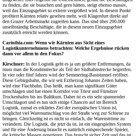
zu finden, die sie brauchen und gern hätten, steigt ebenso massiv,
weil das Einzugsgebiet so extrem vergrößert wird. In diesem Punkt
profitiert Kärnten relativ gesehen mehr, weil Klagenfurt direkt auf
den Grazer Arbeitsmarkt zugreifen kann. Das sind über 200.000
unselbständig Beschäftigte, die in diesem neuen Einzugsgebiet
zusätzlich erreicht werden können.
Carinthia.com: Wenn wir Kärnten aus Sicht eines
Logistikunternehmens betrachten: Welche Ergebnisse rücken
dann vor allem in den Fokus?
Kirschner:
In der Logistik geht es ja um größere Entfernungen, da
muss man die Koralmstrecke als Teil der Südbahnstrecke begreifen.
In vier oder fünf Jahren wird der Semmering-Basistunnel eröffnet.
Diese Gebirgsbahn, die wir seit Erzherzog Johanns Zeiten haben,
wird eine Flachbahn. Das heißt, man kann signifikant Güter
umschlagen und hat einen Korridor von Triest und Fürnitzer
Trockenhafen bis ins Baltikum. Daher ist es ein sehr spannender
Umschlagort und es tun sich einige Chancen auf im Bereich
Logistik, zumal es erklärtes Ziel der europäischen Union ist,
möglichst viel Warenumschlag von der Straße weg zur Schiene zu
bringen. Gleichzeitig ist es nicht so einfach, die Warenströme zu
verändern. Die Logistik, die jetzt da ist, ist ein eingespieltes System
und für eine Änderung braucht es natürlich entsprechende Spieler,
die kritische Massen generieren. Das braucht sicher Zeit und das ist