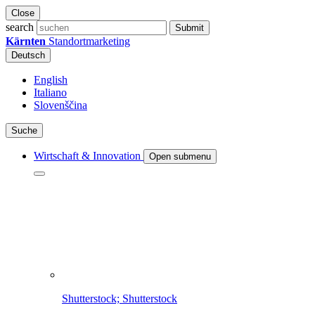
Close
search
Submit
Kärnten
Standortmarketing
Deutsch
English
Italiano
Slovenščina
Suche
Wirtschaft & Innovation
Open submenu
Shutterstock; Shutterstock