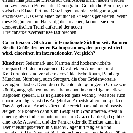
erstens maßgebliche Effekte auf dem Arbeitsmarkt haben werden
und zweitens im Bereich der Demografie. Gerade die Bereiche, die
zwischen Klagenfurt und Graz liegen, werden schlagartig gut
erschlossen. Das wird einen deutlichen Zuwachs generieren. Wenn
diese Regionen ihre Hausaufgaben machen, können sie den
demografischen Trend aufgrund der neuen
Erreichbarkeitsverhältnisse fast brechen.
Carinthia.com: Stichwort internationale Sichtbarkeit: Können
Sie die Größe des neuen Ballungsraumes, der prognostiziert
wird, einordnen im internationalen Vergleich?
Kirschner:
Steiermark und Kärnten sind hochentwickelte
europäische Industrieregionen. Die direkten Abnehmer und
Konkurrenten sind vor allem der süddeutsche Raum, Bamberg,
München, Nürnberg, auch Stuttgart, die über Größenvorteile
verfügen – bisher. Denn dieser Nachteil der geringeren Größe wird
künftig ausgeglichen und man kann dann in einer Liga mit diesen
Regionen spielen. Das ist glaube ich ganz wichtig. Was aber auch
enorm wichtig ist, ist das Angebot an Arbeitskräften und -plätzen.
Das Angebot an Arbeitsplätzen, die erreichbar sind, wird massiv
steigen. Sie können dann zum Beispiel in Graz arbeiten, etwa in
einem großen Industrieunternehmen im Grazer Umfeld, da gibt es
eine große Auswahl, und der Partner oder die Ehefrau kann im
Dienstleistungsbereich in Villach/Klagenfurt tätig sein und
umgekehrt. Das Angebot für Unternehmen, genau die Beschäftigten