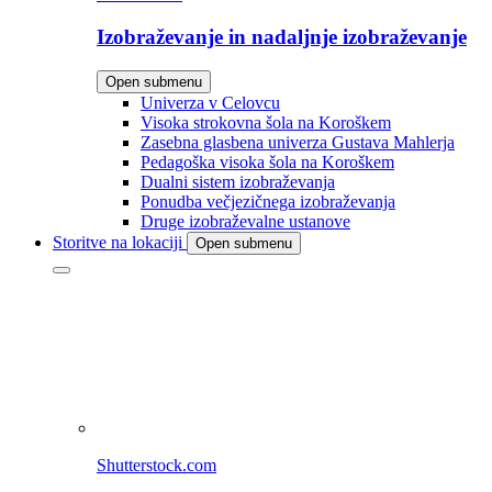
Izobraževanje in nadaljnje izobraževanje
Open submenu
Univerza v Celovcu
Visoka strokovna šola na Koroškem
Zasebna glasbena univerza Gustava Mahlerja
Pedagoška visoka šola na Koroškem
Dualni sistem izobraževanja
Ponudba večjezičnega izobraževanja
Druge izobraževalne ustanove
Storitve na lokaciji
Open submenu
Shutterstock.com