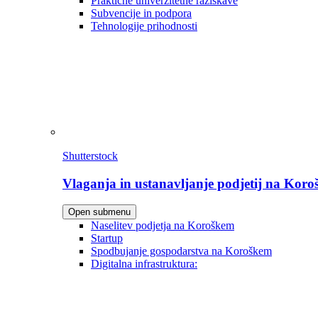
Praktične univerzitetne raziskave
Subvencije in podpora
Tehnologije prihodnosti
Shutterstock
Vlaganja in ustanavljanje podjetij na Kor
Open submenu
Naselitev podjetja na Koroškem
Startup
Spodbujanje gospodarstva na Koroškem
Digitalna infrastruktura: