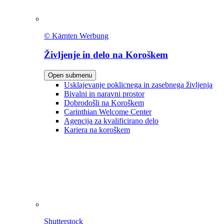
© Kärnten Werbung
Življenje in delo na Koroškem
Open submenu
Usklajevanje poklicnega in zasebnega življenja
Bivalni in naravni prostor
Dobrodošli na Koroškem
Carinthian Welcome Center
Agencija za kvalificirano delo
Kariera na koroškem
Shutterstock