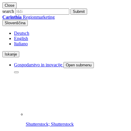
Close
search
Submit
Carinthia
Regionmarketing
Slovenščina
Deutsch
English
Italiano
Iskanje
Gospodarstvo in inovacije
Open submenu
Shutterstock; Shutterstock