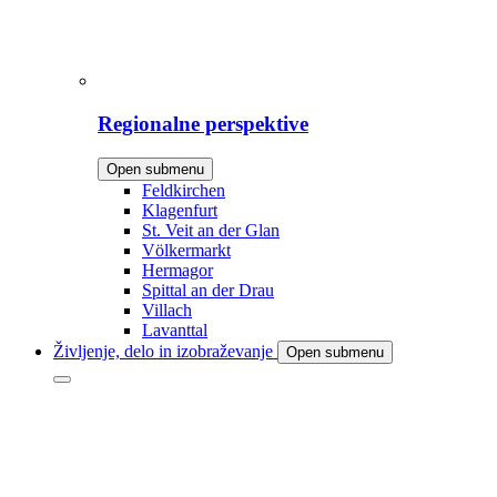
Regionalne perspektive
Open submenu
Feldkirchen
Klagenfurt
St. Veit an der Glan
Völkermarkt
Hermagor
Spittal an der Drau
Villach
Lavanttal
Življenje, delo in izobraževanje
Open submenu