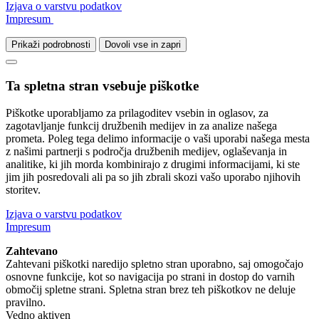
Izjava o varstvu podatkov
Impresum
Prikaži podrobnosti
Dovoli vse in zapri
Ta spletna stran vsebuje piškotke
Piškotke uporabljamo za prilagoditev vsebin in oglasov, za
zagotavljanje funkcij družbenih medijev in za analize našega
prometa. Poleg tega delimo informacije o vaši uporabi našega mesta
z našimi partnerji s področja družbenih medijev, oglaševanja in
analitike, ki jih morda kombinirajo z drugimi informacijami, ki ste
jim jih posredovali ali pa so jih zbrali skozi vašo uporabo njihovih
storitev.
Izjava o varstvu podatkov
Impresum
Zahtevano
Zahtevani piškotki naredijo spletno stran uporabno, saj omogočajo
osnovne funkcije, kot so navigacija po strani in dostop do varnih
območij spletne strani. Spletna stran brez teh piškotkov ne deluje
pravilno.
Vedno aktiven