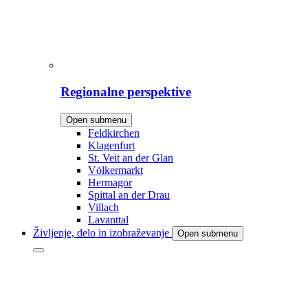
Regionalne perspektive
Open submenu
Feldkirchen
Klagenfurt
St. Veit an der Glan
Völkermarkt
Hermagor
Spittal an der Drau
Villach
Lavanttal
Življenje, delo in izobraževanje
Open submenu