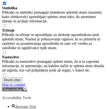
Statistika
Piškotki za statistiko pomagajo lastnikom spletnih strani razumeti,
kako obiskovalci uporabljajo spletno stran tako, da anonimno
zbirajo in javljajo informacije.
Trženje
Piškotki za trženje se uporabljajo za sledenje uporabnikom prek
spletnih strani. Namen je prikazovanje oglasov, ki so primerni in
zanimivi za posameznega uporabnika in zato več vredni za
založnike in oglaševalce tujih strani.
Nastavitve
Piškotki za namestitve pomagajo spletni strani, da si ta zapomni
informacije, ki spremenijo, na kakšen način se spletna stran obnaša
ali izgleda, kot vaš priljubljeni jezik ali regijo, v kateri ste.
Dovoli izbor
Skip to content
Open toolbar
Accessibility Tools
Increase Text