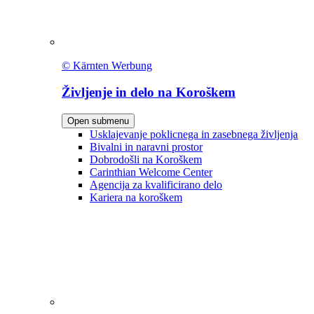
© Kärnten Werbung
Življenje in delo na Koroškem
Open submenu
Usklajevanje poklicnega in zasebnega življenja
Bivalni in naravni prostor
Dobrodošli na Koroškem
Carinthian Welcome Center
Agencija za kvalificirano delo
Kariera na koroškem