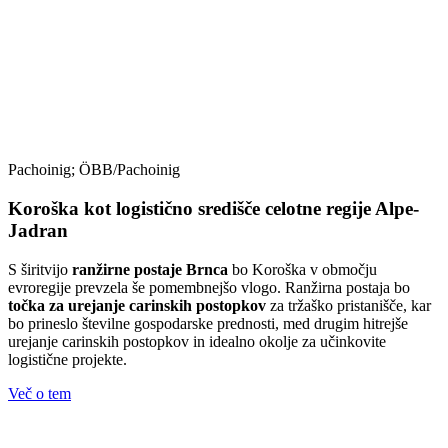
Pachoinig; ÖBB/Pachoinig
Koroška kot logistično središče celotne regije Alpe-
Jadran
S širitvijo
ranžirne postaje Brnca
bo Koroška v območju
evroregije prevzela še pomembnejšo vlogo. Ranžirna postaja bo
točka za urejanje carinskih postopkov
za tržaško pristanišče, kar
bo prineslo številne gospodarske prednosti, med drugim hitrejše
urejanje carinskih postopkov in idealno okolje za učinkovite
logistične projekte.
Več o tem