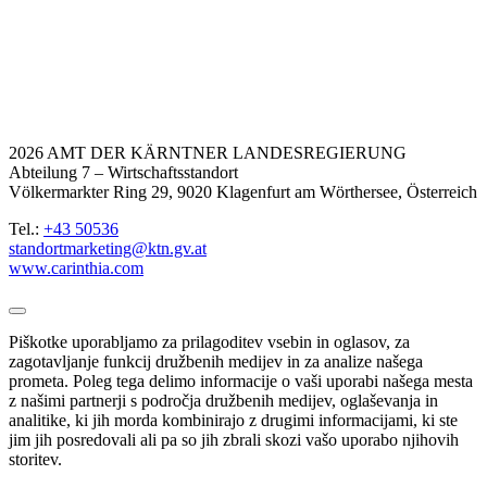
2026 AMT DER KÄRNTNER LANDESREGIERUNG
Abteilung 7 – Wirtschaftsstandort
Völkermarkter Ring 29, 9020 Klagenfurt am Wörthersee, Österreich
Tel.:
+43 50536
standortmarketing@ktn.gv.at
www.carinthia.com
Piškotke uporabljamo za prilagoditev vsebin in oglasov, za
zagotavljanje funkcij družbenih medijev in za analize našega
prometa. Poleg tega delimo informacije o vaši uporabi našega mesta
z našimi partnerji s področja družbenih medijev, oglaševanja in
analitike, ki jih morda kombinirajo z drugimi informacijami, ki ste
jim jih posredovali ali pa so jih zbrali skozi vašo uporabo njihovih
storitev.