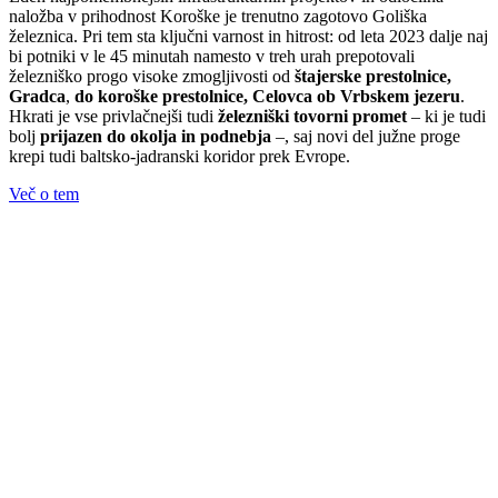
naložba v prihodnost Koroške je trenutno zagotovo Goliška
železnica. Pri tem sta ključni varnost in hitrost: od leta 2023 dalje naj
bi potniki v le 45 minutah namesto v treh urah prepotovali
železniško progo visoke zmogljivosti od
štajerske prestolnice,
Gradca
,
do koroške prestolnice, Celovca ob Vrbskem jezeru
.
Hkrati je vse privlačnejši tudi
železniški tovorni promet
– ki je tudi
bolj
prijazen do okolja in podnebja
–, saj novi del južne proge
krepi tudi baltsko-jadranski koridor prek Evrope.
Več o tem