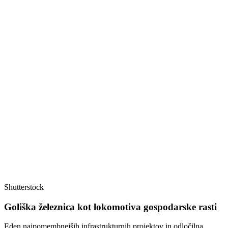
Shutterstock
Goliška železnica kot lokomotiva gospodarske rasti
Eden najpomembnejših infrastrukturnih projektov in odločilna