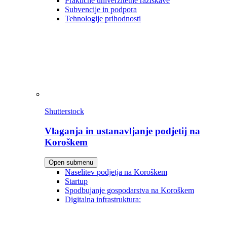
Praktične univerzitetne raziskave
Subvencije in podpora
Tehnologije prihodnosti
Shutterstock
Vlaganja in ustanavljanje podjetij na
Koroškem
Open submenu
Naselitev podjetja na Koroškem
Startup
Spodbujanje gospodarstva na Koroškem
Digitalna infrastruktura: