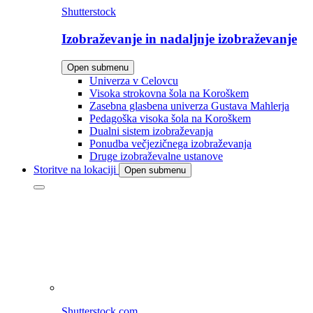
Shutterstock
Izobraževanje in nadaljnje izobraževanje
Open submenu
Univerza v Celovcu
Visoka strokovna šola na Koroškem
Zasebna glasbena univerza Gustava Mahlerja
Pedagoška visoka šola na Koroškem
Dualni sistem izobraževanja
Ponudba večjezičnega izobraževanja
Druge izobraževalne ustanove
Storitve na lokaciji
Open submenu
Shutterstock.com