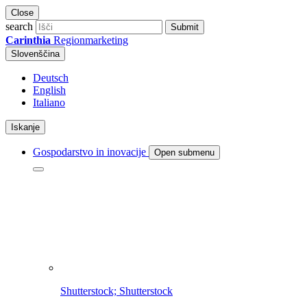
Close
search
Submit
Carinthia
Regionmarketing
Slovenščina
Deutsch
English
Italiano
Iskanje
Gospodarstvo in inovacije
Open submenu
Shutterstock; Shutterstock