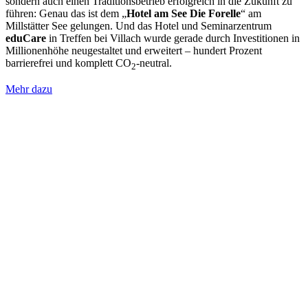
sondern auch einen Traditionsbetrieb erfolgreich in die Zukunft zu
führen: Genau das ist dem „
Hotel am See Die Forelle
“ am
Millstätter See gelungen. Und das Hotel und Seminarzentrum
eduCare
in Treffen bei Villach wurde gerade durch Investitionen in
Millionenhöhe neugestaltet und erweitert – hundert Prozent
barrierefrei und komplett CO
-neutral.
2
Mehr dazu