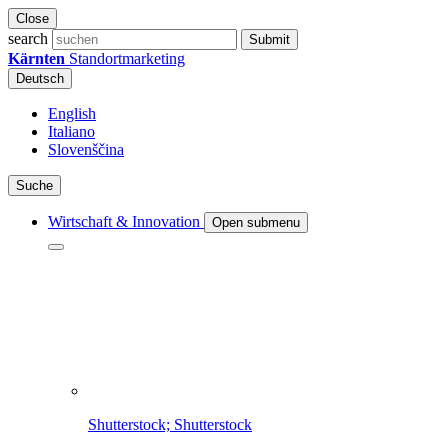
Close
search
Submit
Kärnten
Standortmarketing
Deutsch
English
Italiano
Slovenščina
Suche
Wirtschaft & Innovation
Open submenu
Shutterstock; Shutterstock