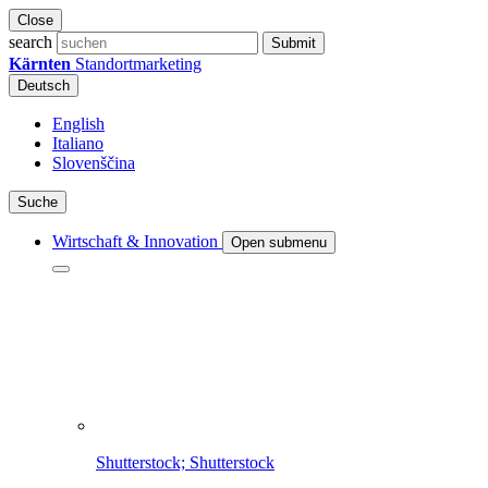
Close
search
Submit
Kärnten
Standortmarketing
Deutsch
English
Italiano
Slovenščina
Suche
Wirtschaft & Innovation
Open submenu
Shutterstock; Shutterstock