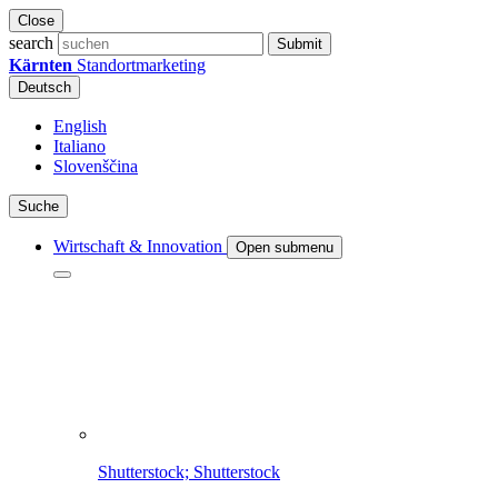
Close
search
Submit
Kärnten
Standortmarketing
Deutsch
English
Italiano
Slovenščina
Suche
Wirtschaft & Innovation
Open submenu
Shutterstock; Shutterstock