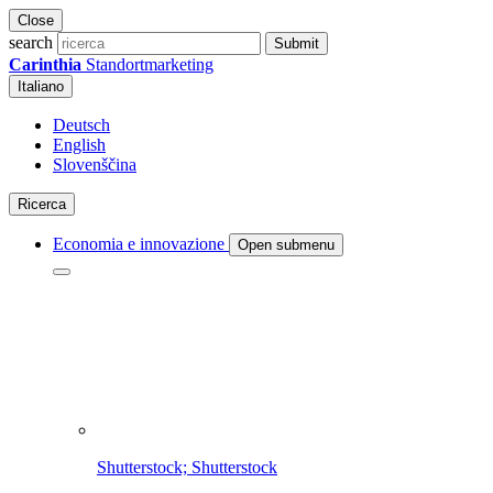
Close
search
Submit
Carinthia
Standortmarketing
Italiano
Deutsch
English
Slovenščina
Ricerca
Economia e innovazione
Open submenu
Shutterstock; Shutterstock