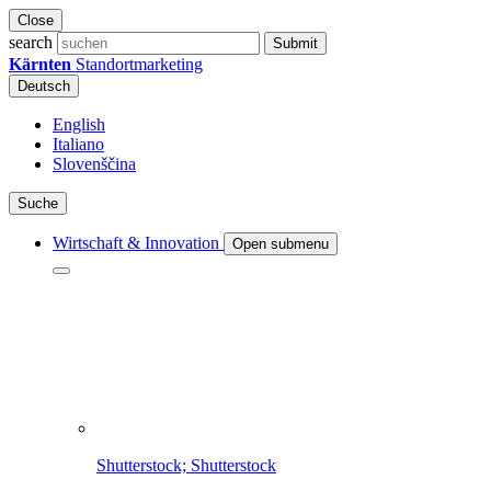
Close
search
Submit
Kärnten
Standortmarketing
Deutsch
English
Italiano
Slovenščina
Suche
Wirtschaft & Innovation
Open submenu
Shutterstock; Shutterstock