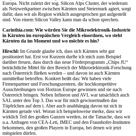
Europa. Nicht zuletzt der sog. Silicon Alps Cluster, der wiederum
als Netzwerkpartner zwischen Kärnten und Steiermark agiert, sorgt
dafür, dass wir als Region wirklich ausgesprochen gut aufgestellt
sind. Von einem Silicon Valley kann man da schon sprechen.
Carinthia.com: Wie würden Sie die Mikroelektronik-Industrie
in Kärnten im europäischen Vergleich einordnen, wo steht
Kärnten da im Moment und wo möchte es hin?
Hirschl:
Im Grunde glaube ich, dass sich Kärnten sehr gut
positioniert hat. Erst vor Kurzem durfte ich mich zum Beispiel
darüber freuen, dass durch das neue Förderprogramm „Chips JU“
beträchtliche Mittel für den Bereich der Mikroelektronik-Forschung
nach Österreich fließen werden – und davon ist auch Kärnten
unmittelbar betroffen. Konkret heißt das: Wir haben viele
Firmenpartner und Forschungszentren, die hochkompetitive
Ausschreibungen von Horizon Europe gewinnen und sie nach
Österreich bringen. Neben Infineon und AVL war tatsächlich auch
SAL unter den Top 3. Das war für mich gewissermaßen das
Tüpfelchen auf dem i. Aber auch unabhängig davon tut sich in
Kärnten gerade viel. Woran ich beispielsweise merke, dass wir
wirklich Teil des großen Ganzen werden, ist die Tatsache, dass wir
u.a. Anfragen von CEA-Leti, IMEC und den Fraunhofer-Instituten
bekommen, den großen Playern in Europa, bei denen wir jetzt
mitspielen dürfen.