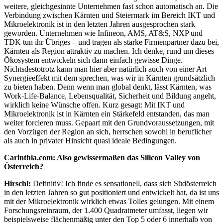
weitere, gleichgesinnte Unternehmen fast schon automatisch an. Die
Verbindung zwischen Kärnten und Steiermark im Bereich IKT und
Mikroelektronik ist in den letzten Jahren ausgesprochen stark
geworden. Unternehmen wie Infineon, AMS, AT&S, NXP und
TDK tun ihr Übriges – und tragen als starke Firmenpartner dazu bei,
Kärnten als Region attraktiv zu machen. Ich denke, rund um dieses
Ökosystem entwickeln sich dann einfach gewisse Dinge.
Nichtsdestotrotz kann man hier aber natürlich auch von einer Art
Synergieeffekt mit dem sprechen, was wir in Kärnten grundsätzlich
zu bieten haben. Denn wenn man global denkt, lässt Kärnten, was
Work-Life-Balance, Lebensqualität, Sicherheit und Bildung angeht,
wirklich keine Wünsche offen. Kurz gesagt: Mit IKT und
Mikroelektronik ist in Kärnten ein Stärkefeld entstanden, das man
weiter forcieren muss. Gepaart mit den Grundvoraussetzungen, mit
den Vorzügen der Region an sich, herrschen sowohl in beruflicher
als auch in privater Hinsicht quasi ideale Bedingungen.
Carinthia.com: Also gewissermaßen das Silicon Valley von
Österreich?
Hirschl:
Definitiv! Ich finde es sensationell, dass sich Südösterreich
in den letzten Jahren so gut positioniert und entwickelt hat, da ist uns
mit der Mikroelektronik wirklich etwas Tolles gelungen. Mit einem
Forschungsreinraum, der 1.400 Quadratmeter umfasst, liegen wir
beispielsweise flächenmäßig unter den Top 5 oder 6 innerhalb von