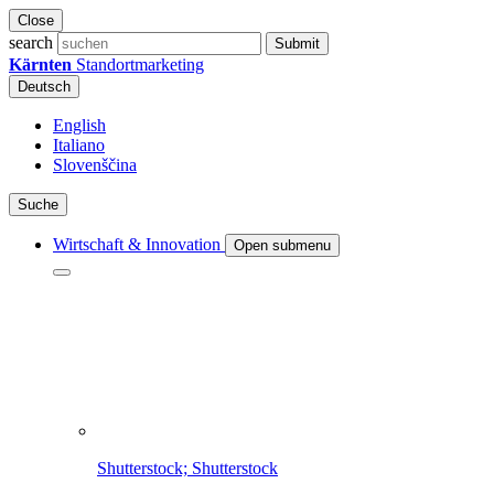
Close
search
Submit
Kärnten
Standortmarketing
Deutsch
English
Italiano
Slovenščina
Suche
Wirtschaft & Innovation
Open submenu
Shutterstock; Shutterstock