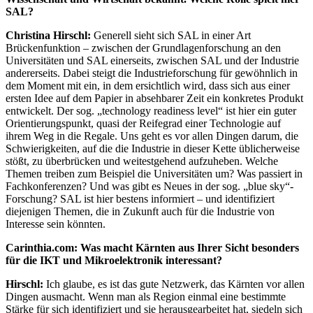
SAL?
Christina Hirschl:
Generell sieht sich SAL in einer Art
Brückenfunktion – zwischen der Grundlagenforschung an den
Universitäten und SAL einerseits, zwischen SAL und der Industrie
andererseits. Dabei steigt die Industrieforschung für gewöhnlich in
dem Moment mit ein, in dem ersichtlich wird, dass sich aus einer
ersten Idee auf dem Papier in absehbarer Zeit ein konkretes Produkt
entwickelt. Der sog. „technology readiness level“ ist hier ein guter
Orientierungspunkt, quasi der Reifegrad einer Technologie auf
ihrem Weg in die Regale. Uns geht es vor allen Dingen darum, die
Schwierigkeiten, auf die die Industrie in dieser Kette üblicherweise
stößt, zu überbrücken und weitestgehend aufzuheben. Welche
Themen treiben zum Beispiel die Universitäten um? Was passiert in
Fachkonferenzen? Und was gibt es Neues in der sog. „blue sky“-
Forschung? SAL ist hier bestens informiert – und identifiziert
diejenigen Themen, die in Zukunft auch für die Industrie von
Interesse sein könnten.
Carinthia.com: Was macht Kärnten aus Ihrer Sicht besonders
für die IKT und Mikroelektronik interessant?
Hirschl:
Ich glaube, es ist das gute Netzwerk, das Kärnten vor allen
Dingen ausmacht. Wenn man als Region einmal eine bestimmte
Stärke für sich identifiziert und sie herausgearbeitet hat, siedeln sich