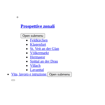
Prospettive zonali
Open submenu
Feldkirchen
Klagenfurt
St. Veit an der Glan
Völkermarkt
Hermagor
Spittal an der Drau
Villach
Lavanttal
Vita, lavoro e istruzione
Open submenu