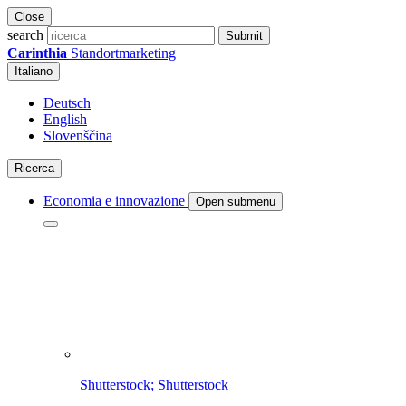
Close
search
Submit
Carinthia
Standortmarketing
Italiano
Deutsch
English
Slovenščina
Ricerca
Economia e innovazione
Open submenu
Shutterstock; Shutterstock