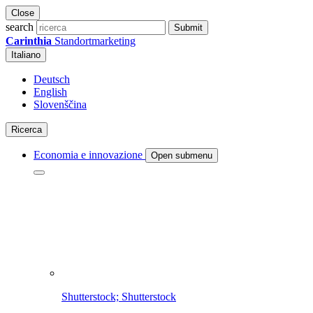
Close
search
Submit
Carinthia
Standortmarketing
Italiano
Deutsch
English
Slovenščina
Ricerca
Economia e innovazione
Open submenu
Shutterstock; Shutterstock