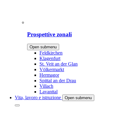
Prospettive zonali
Open submenu
Feldkirchen
Klagenfurt
St. Veit an der Glan
Völkermarkt
Hermagor
Spittal an der Drau
Villach
Lavanttal
Vita, lavoro e istruzione
Open submenu