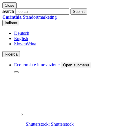
Close
search
Submit
Carinthia
Standortmarketing
Italiano
Deutsch
English
Slovenščina
Ricerca
Economia e innovazione
Open submenu
Shutterstock; Shutterstock