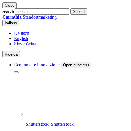
Close
search
Submit
Carinthia
Standortmarketing
Italiano
Deutsch
English
Slovenščina
Ricerca
Economia e innovazione
Open submenu
Shutterstock; Shutterstock