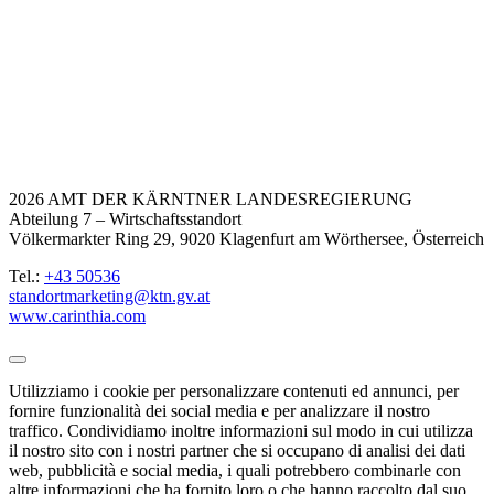
2026 AMT DER KÄRNTNER LANDESREGIERUNG
Abteilung 7 – Wirtschaftsstandort
Völkermarkter Ring 29, 9020 Klagenfurt am Wörthersee, Österreich
Tel.:
+43 50536
standortmarketing@ktn.gv.at
www.carinthia.com
Utilizziamo i cookie per personalizzare contenuti ed annunci, per
fornire funzionalità dei social media e per analizzare il nostro
traffico. Condividiamo inoltre informazioni sul modo in cui utilizza
il nostro sito con i nostri partner che si occupano di analisi dei dati
web, pubblicità e social media, i quali potrebbero combinarle con
altre informazioni che ha fornito loro o che hanno raccolto dal suo