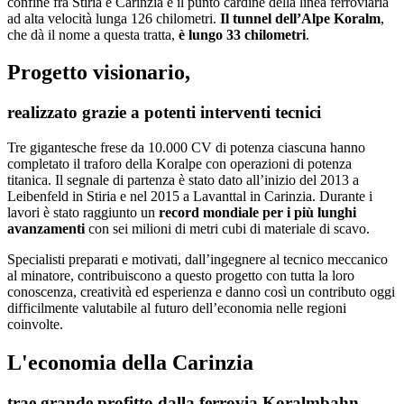
confine fra Stiria e Carinzia è il punto cardine della linea ferroviaria
ad alta velocità lunga 126 chilometri.
Il tunnel dell’Alpe Koralm
,
che dà il nome a questa tratta,
è lungo 33 chilometri
.
Progetto visionario,
realizzato grazie a potenti interventi tecnici
Tre gigantesche frese da 10.000 CV di potenza ciascuna hanno
completato il traforo della Koralpe con operazioni di potenza
titanica. Il segnale di partenza è stato dato all’inizio del 2013 a
Leibenfeld in Stiria e nel 2015 a Lavanttal in Carinzia. Durante i
lavori è stato raggiunto un
record mondiale per i più lunghi
avanzamenti
con sei milioni di metri cubi di materiale di scavo.
Specialisti preparati e motivati, dall’ingegnere al tecnico meccanico
al minatore, contribuiscono a questo progetto con tutta la loro
conoscenza, creatività ed esperienza e danno così un contributo oggi
difficilmente valutabile al futuro dell’economia nelle regioni
coinvolte.
L'economia della Carinzia
trae grande profitto dalla ferrovia Koralmbahn