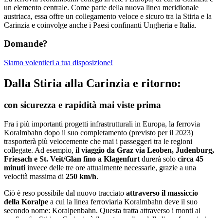
un elemento centrale. Come parte della nuova linea meridionale
austriaca, essa offre un collegamento veloce e sicuro tra la Stiria e la
Carinzia e coinvolge anche i Paesi confinanti Ungheria e Italia.
Domande?
Siamo volentieri a tua disposizione!
Dalla Stiria alla Carinzia e ritorno:
con sicurezza e rapidità mai viste prima
Fra i più importanti progetti infrastrutturali in Europa, la ferrovia
Koralmbahn dopo il suo completamento (previsto per il 2023)
trasporterà più velocemente che mai i passeggeri tra le regioni
collegate. Ad esempio,
il viaggio da Graz via Leoben, Judenburg,
Friesach e St. Veit/Glan fino a Klagenfurt
durerà solo
circa 45
minuti
invece delle tre ore attualmente necessarie, grazie a una
velocità massima di
250 km/h
.
Ciò è reso possibile dal nuovo tracciato
attraverso il massiccio
della Koralpe
a cui la linea ferroviaria Koralmbahn deve il suo
secondo nome: Koralpenbahn. Questa tratta attraverso i monti al