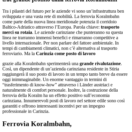
Tra i pilastri del futuro per le aziende vi sono un’infrastruttura ben
sviluppata e una vasta rete di mobilità. La ferrovia Koralmbahn
come parte della nuova linea meridionale potenzia il corridoio
Baltico-Adriatico attraverso l’Europa. Parola chiave:
trasporto
merci su rotaia
. Le aziende carinziane che punteranno su questa
linea ne trarranno immensi benefici e rimarranno competitive a
livello internazionale. Per non parlare del fattore ambientale. In
tempi di cambiamenti climatici, non c’è alternativa al trasporto
ferroviario. Ma la
Carinzia come posto di lavoro
grazie alla Koralmbahn sperimenterà una
grande rivalutazione
.
Così, un dipendente di un’azienda carinziana residente in Stiria
raggiungerà il suo posto di lavoro in un tempo tanto breve da essere
oggi inimmaginabile. Un enorme vantaggio in termini di
“trasferimento di know-how” attraverso i Länder austriaci e
naturalmente di comfort personale. Inoltre, la costruzione della
ferrovia della Koralm ha un effetto positivo sull’economia
carinziana. Innumerevoli posti di lavoro nel settore edile sono così
garantiti e offrono interessanti incentivi per un impegno
professionale in Carinzia.
Ferrovia Koralmbahn,