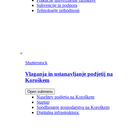
Praktične univerzitetne raziskave
Subvencije in podpora
Tehnologije prihodnosti
Shutterstock
Vlaganja in ustanavljanje podjetij na
Koroškem
Open submenu
Naselitev podjetja na Koroškem
Startup
Spodbujanje gospodarstva na Koroškem
Digitalna infrastruktura: