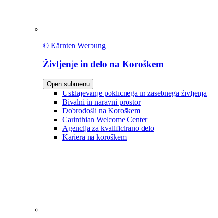
© Kärnten Werbung
Življenje in delo na Koroškem
Open submenu
Usklajevanje poklicnega in zasebnega življenja
Bivalni in naravni prostor
Dobrodošli na Koroškem
Carinthian Welcome Center
Agencija za kvalificirano delo
Kariera na koroškem