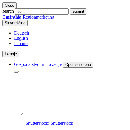
Close
search
Submit
Carinthia
Regionmarketing
Slovenščina
Deutsch
English
Italiano
Iskanje
Gospodarstvo in inovacije
Open submenu
Shutterstock; Shutterstock