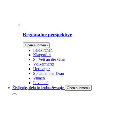
Regionalne perspektive
Open submenu
Feldkirchen
Klagenfurt
St. Veit an der Glan
Völkermarkt
Hermagor
Spittal an der Drau
Villach
Lavanttal
Življenje, delo in izobraževanje
Open submenu