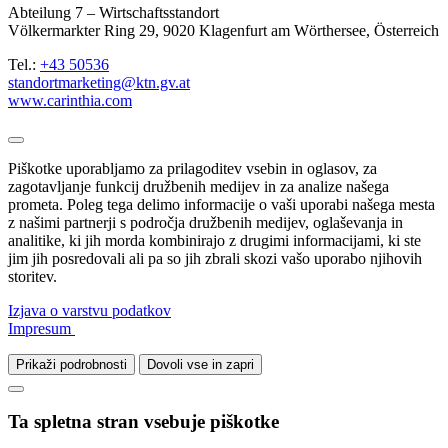
Abteilung 7 – Wirtschaftsstandort
Völkermarkter Ring 29, 9020 Klagenfurt am Wörthersee, Österreich
Tel.:
+43 50536
standortmarketing@ktn.gv.at
www.carinthia.com
Piškotke uporabljamo za prilagoditev vsebin in oglasov, za
zagotavljanje funkcij družbenih medijev in za analize našega
prometa. Poleg tega delimo informacije o vaši uporabi našega mesta
z našimi partnerji s področja družbenih medijev, oglaševanja in
analitike, ki jih morda kombinirajo z drugimi informacijami, ki ste
jim jih posredovali ali pa so jih zbrali skozi vašo uporabo njihovih
storitev.
Izjava o varstvu podatkov
Impresum
Prikaži podrobnosti
Dovoli vse in zapri
Ta spletna stran vsebuje piškotke