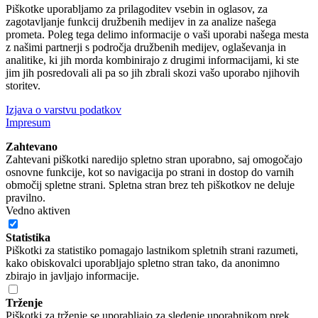
Piškotke uporabljamo za prilagoditev vsebin in oglasov, za
zagotavljanje funkcij družbenih medijev in za analize našega
prometa. Poleg tega delimo informacije o vaši uporabi našega mesta
z našimi partnerji s področja družbenih medijev, oglaševanja in
analitike, ki jih morda kombinirajo z drugimi informacijami, ki ste
jim jih posredovali ali pa so jih zbrali skozi vašo uporabo njihovih
storitev.
Izjava o varstvu podatkov
Impresum
Zahtevano
Zahtevani piškotki naredijo spletno stran uporabno, saj omogočajo
osnovne funkcije, kot so navigacija po strani in dostop do varnih
območij spletne strani. Spletna stran brez teh piškotkov ne deluje
pravilno.
Vedno aktiven
Statistika
Piškotki za statistiko pomagajo lastnikom spletnih strani razumeti,
kako obiskovalci uporabljajo spletno stran tako, da anonimno
zbirajo in javljajo informacije.
Trženje
Piškotki za trženje se uporabljajo za sledenje uporabnikom prek