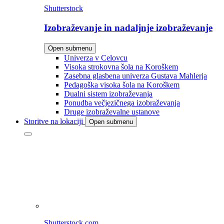
Shutterstock
Izobraževanje in nadaljnje izobraževanje
Open submenu
Univerza v Celovcu
Visoka strokovna šola na Koroškem
Zasebna glasbena univerza Gustava Mahlerja
Pedagoška visoka šola na Koroškem
Dualni sistem izobraževanja
Ponudba večjezičnega izobraževanja
Druge izobraževalne ustanove
Storitve na lokaciji
Open submenu
Shutterstock.com