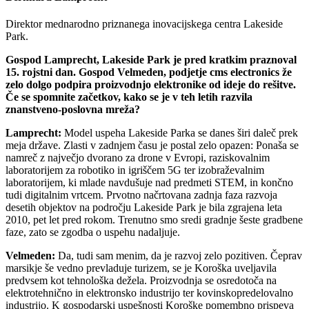
Direktor mednarodno priznanega inovacijskega centra Lakeside
Park.
Gospod Lamprecht, Lakeside Park je pred kratkim praznoval
15. rojstni dan. Gospod Velmeden, podjetje cms electronics že
zelo dolgo podpira proizvodnjo elektronike od ideje do rešitve.
Če se spomnite začetkov, kako se je v teh letih razvila
znanstveno-poslovna mreža?
Lamprecht:
Model uspeha Lakeside Parka se danes širi daleč prek
meja države. Zlasti v zadnjem času je postal zelo opazen: Ponaša se
namreč z največjo dvorano za drone v Evropi, raziskovalnim
laboratorijem za robotiko in igriščem 5G ter izobraževalnim
laboratorijem, ki mlade navdušuje nad predmeti STEM, in končno
tudi digitalnim vrtcem. Prvotno načrtovana zadnja faza razvoja
desetih objektov na področju Lakeside Park je bila zgrajena leta
2010, pet let pred rokom. Trenutno smo sredi gradnje šeste gradbene
faze, zato se zgodba o uspehu nadaljuje.
Velmeden:
Da, tudi sam menim, da je razvoj zelo pozitiven. Čeprav
marsikje še vedno prevladuje turizem, se je Koroška uveljavila
predvsem kot tehnološka dežela. Proizvodnja se osredotoča na
elektrotehnično in elektronsko industrijo ter kovinskopredelovalno
industrijo. K gospodarski uspešnosti Koroške pomembno prispeva