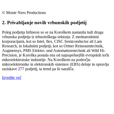
© Monte Nero Productions
2. Privabljanje novih vrhunskih podjetij
Poleg podjetja Infineon so se na Koroškem nastanila tudi druga
vrhunska podjetja iz tehnološkega sektorja. Z mednarodnimi
korporacijami, kot so Intel, flex, CISC Semiconductor ali Lam
Research, in lokalnimi podjetji, kot so Ortner Reinraumtechnik,
Augmensys, PMS Elektro- und Automationstechnik ali Wild Hi-
Precision, je Koroška postala ena od najuspešnejših evropskih točk
mikroelektronske industrije. Na Koroškem na področju
mikroelektronike in elektronskih sistemov (EBS) deluje in opravlja
raziskave 277 podjetij, ta trend pa še narašča.
Izvedite več