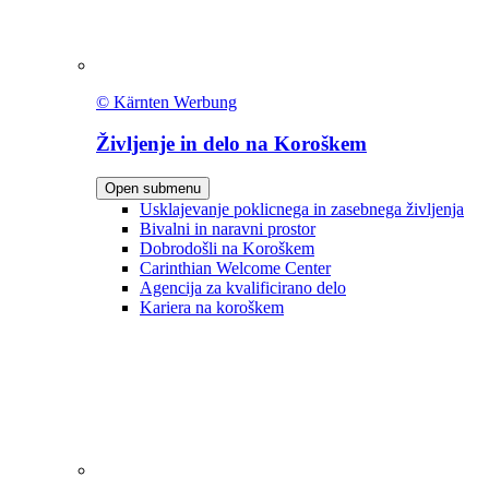
© Kärnten Werbung
Življenje in delo na Koroškem
Open submenu
Usklajevanje poklicnega in zasebnega življenja
Bivalni in naravni prostor
Dobrodošli na Koroškem
Carinthian Welcome Center
Agencija za kvalificirano delo
Kariera na koroškem