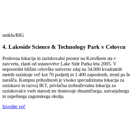
uniklu/BIG
4. Lakeside Science & Technology Park v Celovcu
Poslovna lokacija in raziskovalni prostor na Koroškem sta v
razcvetu, zlasti od ustanovitve Lake Side Parka leta 2005. V
neposredni bližini celovške univerze zdaj na 34.000 kvadratnih
metrih raziskuje več kot 70 podjetij in 1.400 zaposlenih, trend pa še
narašča. Kampus prihodnosti je visoko specializirana lokacija za
raziskave in razvoj IKT, privlačna izobraževalna lokacija za
raziskovalce vseh starosti ter domovaje dinamičnega, ustvarjalnega
in uspešnega zagonskega okolja.
Izvedite več