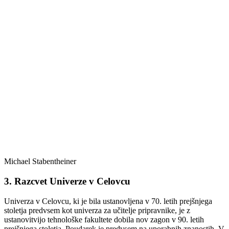
Michael Stabentheiner
3. Razcvet Univerze v Celovcu
Univerza v Celovcu, ki je bila ustanovljena v 70. letih prejšnjega
stoletja predvsem kot univerza za učitelje pripravnike, je z
ustanovitvijo tehnološke fakultete dobila nov zagon v 90. letih
prejšnjega stoletja. Poudarek je predvsem na uporabnih znanostih. V