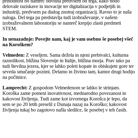
prihodnost bo namreč odvisna predvsem od tega, kako bodo
delovale raziskave in inovacije ter digitalizacija v podjetjih in
industriji, predvsem pa dialog znotraj organizacij. Ravno to je naša
naloga. Del tega pa predstavlja tudi izobraževanje, v našem
izobraževalnem laboratoriju se namreč krepijo zlasti predmeti
STEM.
In nenazadnje: Povejte nam, kaj je vam osebno še posebej všeč
na Koroškem?
Velmeden:
Z veseljem. Sama dežela in njeni prebivalci, kulturna
raznolikost, bližina Slovenije in Italije, bližina morja. Prav tako pa
tudi številna jezera, kjer se lahko poleti kopate in obiskujete gore ter
seveda smučanje pozimi. Delamo in živimo tam, kamor drugi hodijo
na počitnice.
Lamprecht:
Z gospodom Velmedenom se lahko le strinjam.
Koroška zame pomeni inovativnost, mednarodno povezanost in
kakovost življenja. Tudi zame kot izvornega Korošca je lepo, da
sem se po 20 letih preselil z Dunaja nazaj na Koroško; kakovost
življenja tukaj bo zagotovo našla sledilce, še posebej v teh časih.