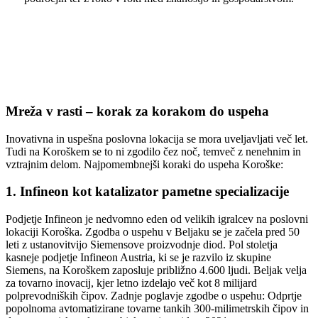
Mreža v rasti – korak za korakom do uspeha
Inovativna in uspešna poslovna lokacija se mora uveljavljati več let.
Tudi na Koroškem se to ni zgodilo čez noč, temveč z nenehnim in
vztrajnim delom. Najpomembnejši koraki do uspeha Koroške:
1. Infineon kot katalizator pametne specializacije
Podjetje Infineon je nedvomno eden od velikih igralcev na poslovni
lokaciji Koroška. Zgodba o uspehu v Beljaku se je začela pred 50
leti z ustanovitvijo Siemensove proizvodnje diod. Pol stoletja
kasneje podjetje Infineon Austria, ki se je razvilo iz skupine
Siemens, na Koroškem zaposluje približno 4.600 ljudi. Beljak velja
za tovarno inovacij, kjer letno izdelajo več kot 8 milijard
polprevodniških čipov. Zadnje poglavje zgodbe o uspehu: Odprtje
popolnoma avtomatizirane tovarne tankih 300-milimetrskih čipov in