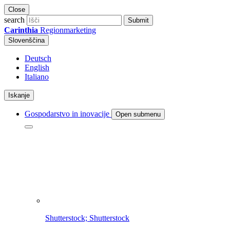
Close
search
Submit
Carinthia
Regionmarketing
Slovenščina
Deutsch
English
Italiano
Iskanje
Gospodarstvo in inovacije
Open submenu
Shutterstock; Shutterstock