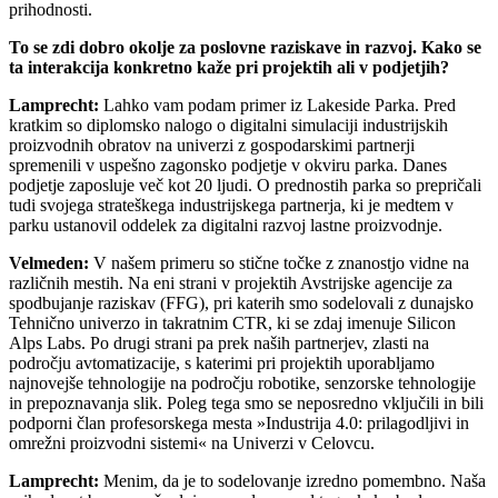
prihodnosti.
To se zdi dobro okolje za poslovne raziskave in razvoj. Kako se
ta interakcija konkretno kaže pri projektih ali v podjetjih?
Lamprecht:
Lahko vam podam primer iz Lakeside Parka. Pred
kratkim so diplomsko nalogo o digitalni simulaciji industrijskih
proizvodnih obratov na univerzi z gospodarskimi partnerji
spremenili v uspešno zagonsko podjetje v okviru parka. Danes
podjetje zaposluje več kot 20 ljudi. O prednostih parka so prepričali
tudi svojega strateškega industrijskega partnerja, ki je medtem v
parku ustanovil oddelek za digitalni razvoj lastne proizvodnje.
Velmeden:
V našem primeru so stične točke z znanostjo vidne na
različnih mestih. Na eni strani v projektih Avstrijske agencije za
spodbujanje raziskav (FFG), pri katerih smo sodelovali z dunajsko
Tehnično univerzo in takratnim CTR, ki se zdaj imenuje Silicon
Alps Labs. Po drugi strani pa prek naših partnerjev, zlasti na
področju avtomatizacije, s katerimi pri projektih uporabljamo
najnovejše tehnologije na področju robotike, senzorske tehnologije
in prepoznavanja slik. Poleg tega smo se neposredno vključili in bili
podporni član profesorskega mesta »Industrija 4.0: prilagodljivi in
omrežni proizvodni sistemi« na Univerzi v Celovcu.
Lamprecht:
Menim, da je to sodelovanje izredno pomembno. Naša