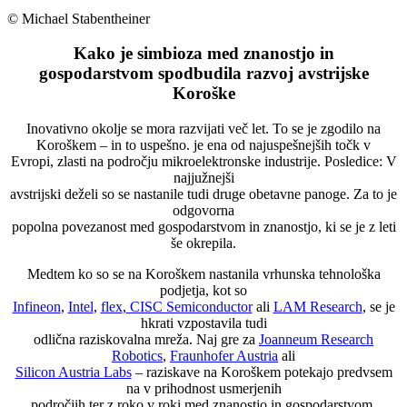
© Michael Stabentheiner
Kako je simbioza med znanostjo in
gospodarstvom spodbudila razvoj avstrijske
Koroške
Inovativno okolje se mora razvijati več let. To se je zgodilo na
Koroškem – in to uspešno. je ena od najuspešnejših točk v
Evropi, zlasti na področju mikroelektronske industrije. Posledice: V
najjužnejši
avstrijski deželi so se nastanile tudi druge obetavne panoge. Za to je
odgovorna
popolna povezanost med gospodarstvom in znanostjo, ki se je z leti
še okrepila.
Medtem ko so se na Koroškem nastanila vrhunska tehnološka
podjetja, kot so
Infineon
,
Intel
,
flex
,
CISC Semiconductor
ali
LAM Research
, se je
hkrati vzpostavila tudi
odlična raziskovalna mreža. Naj gre za
Joanneum Research
Robotics
,
Fraunhofer Austria
ali
Silicon Austria Labs
– raziskave na Koroškem potekajo predvsem
na v prihodnost usmerjenih
področjih ter z roko v roki med znanostjo in gospodarstvom.