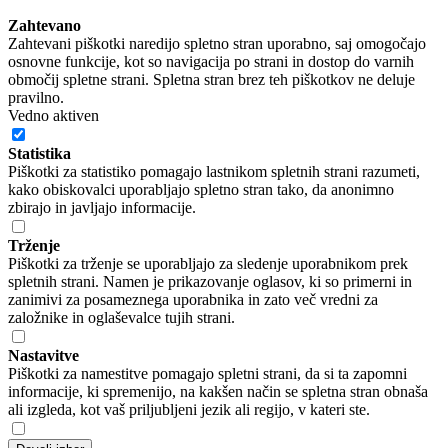
Zahtevano
Zahtevani piškotki naredijo spletno stran uporabno, saj omogočajo
osnovne funkcije, kot so navigacija po strani in dostop do varnih
območij spletne strani. Spletna stran brez teh piškotkov ne deluje
pravilno.
Vedno aktiven
Statistika
Piškotki za statistiko pomagajo lastnikom spletnih strani razumeti,
kako obiskovalci uporabljajo spletno stran tako, da anonimno
zbirajo in javljajo informacije.
Trženje
Piškotki za trženje se uporabljajo za sledenje uporabnikom prek
spletnih strani. Namen je prikazovanje oglasov, ki so primerni in
zanimivi za posameznega uporabnika in zato več vredni za
založnike in oglaševalce tujih strani.
Nastavitve
Piškotki za namestitve pomagajo spletni strani, da si ta zapomni
informacije, ki spremenijo, na kakšen način se spletna stran obnaša
ali izgleda, kot vaš priljubljeni jezik ali regijo, v kateri ste.