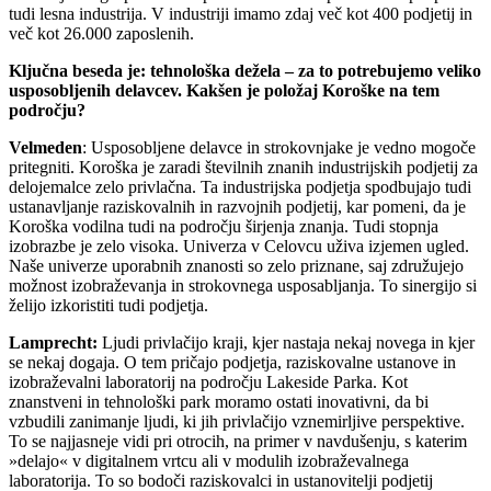
tudi lesna industrija. V industriji imamo zdaj več kot 400 podjetij in
več kot 26.000 zaposlenih.
Ključna beseda je: tehnološka dežela – za to potrebujemo veliko
usposobljenih delavcev. Kakšen je položaj Koroške na tem
področju?
Velmeden
: Usposobljene delavce in strokovnjake je vedno mogoče
pritegniti. Koroška je zaradi številnih znanih industrijskih podjetij za
delojemalce zelo privlačna. Ta industrijska podjetja spodbujajo tudi
ustanavljanje raziskovalnih in razvojnih podjetij, kar pomeni, da je
Koroška vodilna tudi na področju širjenja znanja. Tudi stopnja
izobrazbe je zelo visoka. Univerza v Celovcu uživa izjemen ugled.
Naše univerze uporabnih znanosti so zelo priznane, saj združujejo
možnost izobraževanja in strokovnega usposabljanja. To sinergijo si
želijo izkoristiti tudi podjetja.
Lamprecht:
Ljudi privlačijo kraji, kjer nastaja nekaj novega in kjer
se nekaj dogaja. O tem pričajo podjetja, raziskovalne ustanove in
izobraževalni laboratorij na področju Lakeside Parka. Kot
znanstveni in tehnološki park moramo ostati inovativni, da bi
vzbudili zanimanje ljudi, ki jih privlačijo vznemirljive perspektive.
To se najjasneje vidi pri otrocih, na primer v navdušenju, s katerim
»delajo« v digitalnem vrtcu ali v modulih izobraževalnega
laboratorija. To so bodoči raziskovalci in ustanovitelji podjetij