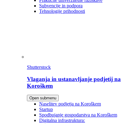
Praktične univerzitetne raziskave
Subvencije in podpora
Tehnologije prihodnosti
Shutterstock
Vlaganja in ustanavljanje podjetij na
Koroškem
Open submenu
Naselitev podjetja na Koroškem
Startup
Spodbujanje gospodarstva na Koroškem
Digitalna infrastruktura: