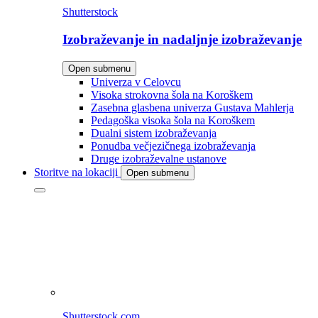
Shutterstock
Izobraževanje in nadaljnje izobraževanje
Open submenu
Univerza v Celovcu
Visoka strokovna šola na Koroškem
Zasebna glasbena univerza Gustava Mahlerja
Pedagoška visoka šola na Koroškem
Dualni sistem izobraževanja
Ponudba večjezičnega izobraževanja
Druge izobraževalne ustanove
Storitve na lokaciji
Open submenu
Shutterstock.com