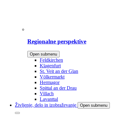
Regionalne perspektive
Open submenu
Feldkirchen
Klagenfurt
St. Veit an der Glan
Völkermarkt
Hermagor
Spittal an der Drau
Villach
Lavanttal
Življenje, delo in izobraževanje
Open submenu