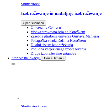
Shutterstock
Izobraževanje in nadaljnje izobraževanje
Open submenu
Univerza v Celovcu
Visoka strokovna šola na Koroškem
Zasebna glasbena univerza Gustava Mahlerja
Pedagoška visoka šola na Koroškem
Dualni sistem izobraževanja
Ponudba večjezičnega izobraževanja
Druge izobraževalne ustanove
Storitve na lokaciji
Open submenu
Shutterstock.com