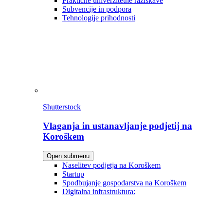
Praktične univerzitetne raziskave
Subvencije in podpora
Tehnologije prihodnosti
Shutterstock
Vlaganja in ustanavljanje podjetij na
Koroškem
Open submenu
Naselitev podjetja na Koroškem
Startup
Spodbujanje gospodarstva na Koroškem
Digitalna infrastruktura: