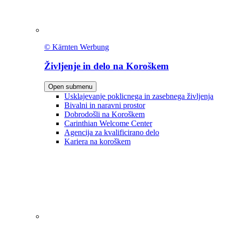
© Kärnten Werbung
Življenje in delo na Koroškem
Open submenu
Usklajevanje poklicnega in zasebnega življenja
Bivalni in naravni prostor
Dobrodošli na Koroškem
Carinthian Welcome Center
Agencija za kvalificirano delo
Kariera na koroškem