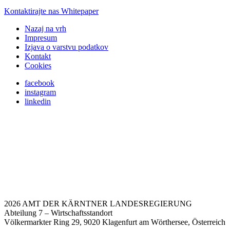
Kontaktirajte nas
Whitepaper
Nazaj na vrh
Impresum
Izjava o varstvu podatkov
Kontakt
Cookies
facebook
instagram
linkedin
2026 AMT DER KÄRNTNER LANDESREGIERUNG
Abteilung 7 – Wirtschaftsstandort
Völkermarkter Ring 29, 9020 Klagenfurt am Wörthersee, Österreich