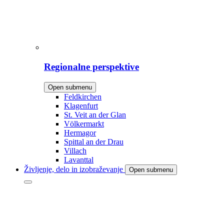
Regionalne perspektive
Open submenu
Feldkirchen
Klagenfurt
St. Veit an der Glan
Völkermarkt
Hermagor
Spittal an der Drau
Villach
Lavanttal
Življenje, delo in izobraževanje
Open submenu