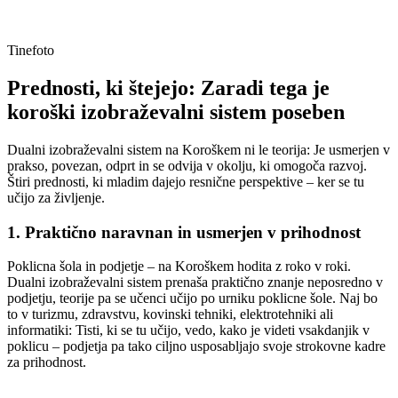
Tinefoto
Prednosti, ki štejejo: Zaradi tega je
koroški izobraževalni sistem poseben
Dualni izobraževalni sistem na Koroškem ni le teorija: Je usmerjen v
prakso, povezan, odprt in se odvija v okolju, ki omogoča razvoj.
Štiri prednosti, ki mladim dajejo resnične perspektive – ker se tu
učijo za življenje.
1. Praktično naravnan in usmerjen v prihodnost
Poklicna šola in podjetje – na Koroškem hodita z roko v roki.
Dualni izobraževalni sistem prenaša praktično znanje neposredno v
podjetju, teorije pa se učenci učijo po urniku poklicne šole. Naj bo
to v turizmu, zdravstvu, kovinski tehniki, elektrotehniki ali
informatiki: Tisti, ki se tu učijo, vedo, kako je videti vsakdanjik v
poklicu – podjetja pa tako ciljno usposabljajo svoje strokovne kadre
za prihodnost.