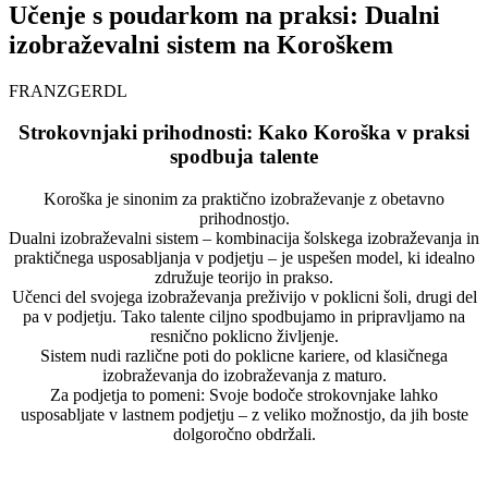
Učenje s poudarkom na praksi: Dualni
izobraževalni sistem na Koroškem
FRANZGERDL
Strokovnjaki prihodnosti: Kako Koroška v praksi
spodbuja talente
Koroška je sinonim za praktično izobraževanje z obetavno
prihodnostjo.
Dualni izobraževalni sistem – kombinacija šolskega izobraževanja in
praktičnega usposabljanja v podjetju – je uspešen model, ki idealno
združuje teorijo in prakso.
Učenci del svojega izobraževanja preživijo v poklicni šoli, drugi del
pa v podjetju. Tako talente ciljno spodbujamo in pripravljamo na
resnično poklicno življenje.
Sistem nudi različne poti do poklicne kariere, od klasičnega
izobraževanja do izobraževanja z maturo.
Za podjetja to pomeni: Svoje bodoče strokovnjake lahko
usposabljate v lastnem podjetju – z veliko možnostjo, da jih boste
dolgoročno obdržali.