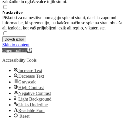
založnike in oglaševalce tujih strani.
Nastavitve
Piškotki za namestitve pomagajo spletni strani, da si ta zapomni
informacije, ki spremenijo, na kakšen način se spletna stran obnaša
ali izgleda, kot vaš priljubljeni jezik ali regijo, v kateri ste.
Dovoli izbor
Skip to content
Open toolbar
Accessibility Tools
Increase Text
Decrease Text
Grayscale
High Contrast
Negative Contrast
Light Background
Links Underline
Readable Font
Reset