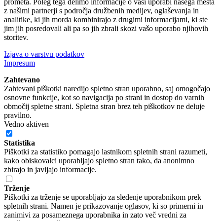
prometa. Poleg tega delimo informacije o vaši uporabi našega mesta
z našimi partnerji s področja družbenih medijev, oglaševanja in
analitike, ki jih morda kombinirajo z drugimi informacijami, ki ste
jim jih posredovali ali pa so jih zbrali skozi vašo uporabo njihovih
storitev.
Izjava o varstvu podatkov
Impresum
Zahtevano
Zahtevani piškotki naredijo spletno stran uporabno, saj omogočajo
osnovne funkcije, kot so navigacija po strani in dostop do varnih
območij spletne strani. Spletna stran brez teh piškotkov ne deluje
pravilno.
Vedno aktiven
Statistika
Piškotki za statistiko pomagajo lastnikom spletnih strani razumeti,
kako obiskovalci uporabljajo spletno stran tako, da anonimno
zbirajo in javljajo informacije.
Trženje
Piškotki za trženje se uporabljajo za sledenje uporabnikom prek
spletnih strani. Namen je prikazovanje oglasov, ki so primerni in
zanimivi za posameznega uporabnika in zato več vredni za