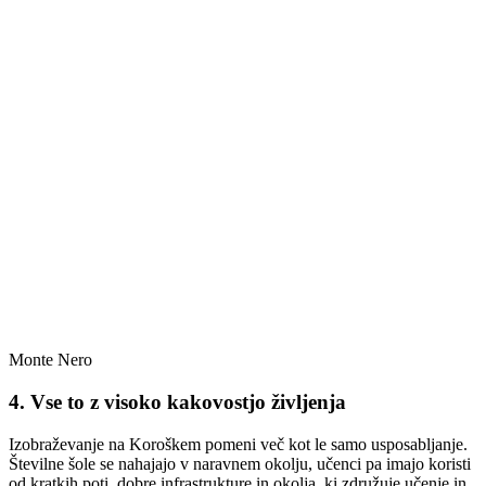
Monte Nero
4. Vse to z visoko kakovostjo življenja
Izobraževanje na Koroškem pomeni več kot le samo usposabljanje.
Številne šole se nahajajo v naravnem okolju, učenci pa imajo koristi
od kratkih poti, dobre infrastrukture in okolja, ki združuje učenje in