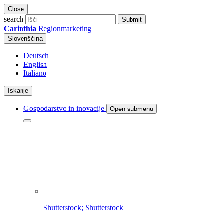
Close
search
Submit
Carinthia
Regionmarketing
Slovenščina
Deutsch
English
Italiano
Iskanje
Gospodarstvo in inovacije
Open submenu
Shutterstock; Shutterstock