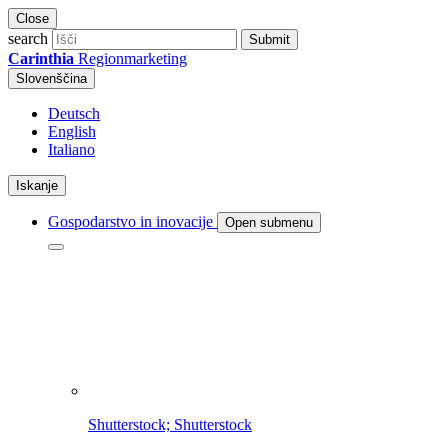
Close
search
Submit
Carinthia
Regionmarketing
Slovenščina
Deutsch
English
Italiano
Iskanje
Gospodarstvo in inovacije
Open submenu
Shutterstock; Shutterstock