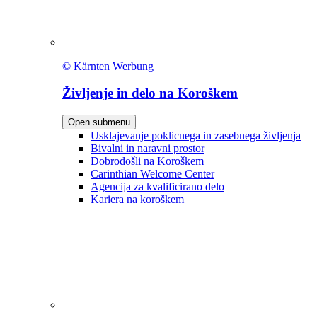
© Kärnten Werbung
Življenje in delo na Koroškem
Open submenu
Usklajevanje poklicnega in zasebnega življenja
Bivalni in naravni prostor
Dobrodošli na Koroškem
Carinthian Welcome Center
Agencija za kvalificirano delo
Kariera na koroškem