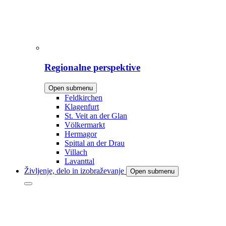
Regionalne perspektive
Open submenu
Feldkirchen
Klagenfurt
St. Veit an der Glan
Völkermarkt
Hermagor
Spittal an der Drau
Villach
Lavanttal
Življenje, delo in izobraževanje
Open submenu