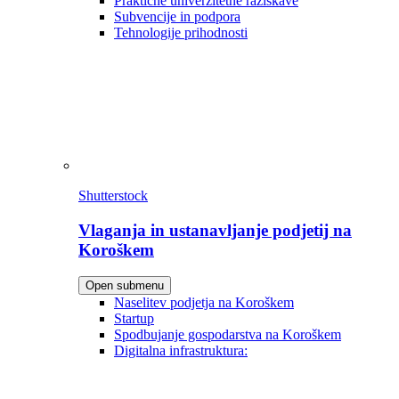
Praktične univerzitetne raziskave
Subvencije in podpora
Tehnologije prihodnosti
Shutterstock
Vlaganja in ustanavljanje podjetij na
Koroškem
Open submenu
Naselitev podjetja na Koroškem
Startup
Spodbujanje gospodarstva na Koroškem
Digitalna infrastruktura: