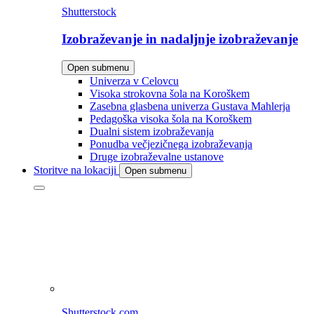
Shutterstock
Izobraževanje in nadaljnje izobraževanje
Open submenu
Univerza v Celovcu
Visoka strokovna šola na Koroškem
Zasebna glasbena univerza Gustava Mahlerja
Pedagoška visoka šola na Koroškem
Dualni sistem izobraževanja
Ponudba večjezičnega izobraževanja
Druge izobraževalne ustanove
Storitve na lokaciji
Open submenu
Shutterstock.com