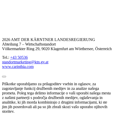
2026 AMT DER KÄRNTNER LANDESREGIERUNG
Abteilung 7 – Wirtschaftsstandort
Völkermarkter Ring 29, 9020 Klagenfurt am Wörthersee, Österreich
Tel.:
+43 50536
standortmarketing@ktn.gv.at
www.carinthia.com
Piškotke uporabljamo za prilagoditev vsebin in oglasov, za
zagotavljanje funkcij družbenih medijev in za analize našega
prometa. Poleg tega delimo informacije o vaši uporabi našega mesta
z našimi partnerji s področja družbenih medijev, oglaševanja in
analitike, ki jih morda kombinirajo z drugimi informacijami, ki ste
jim jih posredovali ali pa so jih zbrali skozi vašo uporabo njihovih
storitev.