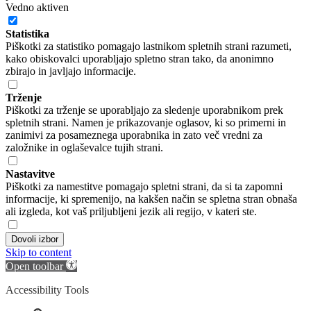
Vedno aktiven
Statistika
Piškotki za statistiko pomagajo lastnikom spletnih strani razumeti,
kako obiskovalci uporabljajo spletno stran tako, da anonimno
zbirajo in javljajo informacije.
Trženje
Piškotki za trženje se uporabljajo za sledenje uporabnikom prek
spletnih strani. Namen je prikazovanje oglasov, ki so primerni in
zanimivi za posameznega uporabnika in zato več vredni za
založnike in oglaševalce tujih strani.
Nastavitve
Piškotki za namestitve pomagajo spletni strani, da si ta zapomni
informacije, ki spremenijo, na kakšen način se spletna stran obnaša
ali izgleda, kot vaš priljubljeni jezik ali regijo, v kateri ste.
Dovoli izbor
Skip to content
Open toolbar
Accessibility Tools