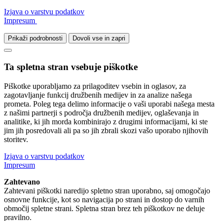
Izjava o varstvu podatkov
Impresum
Prikaži podrobnosti
Dovoli vse in zapri
Ta spletna stran vsebuje piškotke
Piškotke uporabljamo za prilagoditev vsebin in oglasov, za
zagotavljanje funkcij družbenih medijev in za analize našega
prometa. Poleg tega delimo informacije o vaši uporabi našega mesta
z našimi partnerji s področja družbenih medijev, oglaševanja in
analitike, ki jih morda kombinirajo z drugimi informacijami, ki ste
jim jih posredovali ali pa so jih zbrali skozi vašo uporabo njihovih
storitev.
Izjava o varstvu podatkov
Impresum
Zahtevano
Zahtevani piškotki naredijo spletno stran uporabno, saj omogočajo
osnovne funkcije, kot so navigacija po strani in dostop do varnih
območij spletne strani. Spletna stran brez teh piškotkov ne deluje
pravilno.