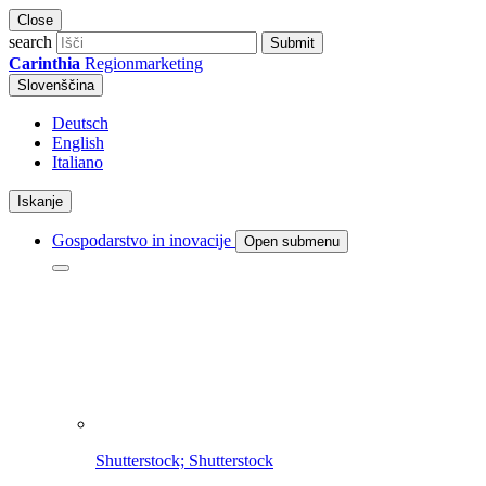
Close
search
Submit
Carinthia
Regionmarketing
Slovenščina
Deutsch
English
Italiano
Iskanje
Gospodarstvo in inovacije
Open submenu
Shutterstock; Shutterstock