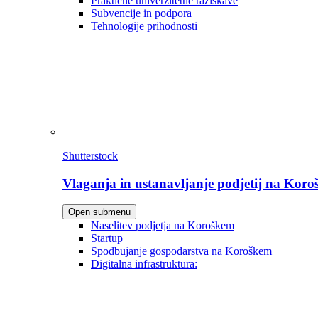
Praktične univerzitetne raziskave
Subvencije in podpora
Tehnologije prihodnosti
Shutterstock
Vlaganja in ustanavljanje podjetij na Kor
Open submenu
Naselitev podjetja na Koroškem
Startup
Spodbujanje gospodarstva na Koroškem
Digitalna infrastruktura: