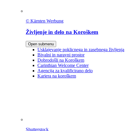
© Kärnten Werbung
Življenje in delo na Koroškem
Open submenu
Usklajevanje poklicnega in zasebnega življenja
Bivalni in naravni prostor
Dobrodošli na Koroškem
Carinthian Welcome Center
Agencija za kvalificirano delo
Kariera na koroškem
Shutterstock