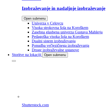
Izobraževanje in nadaljnje izobraževanje
Open submenu
Univerza v Celovcu
Visoka strokovna šola na Koroškem
Zasebna glasbena univerza Gustava Mahlerja
Pedagoška visoka šola na Koroškem
Dualni sistem izobraževanja
Ponudba večjezičnega izobraževanja
Druge izobraževalne ustanove
Storitve na lokaciji
Open submenu
Shutterstock.com