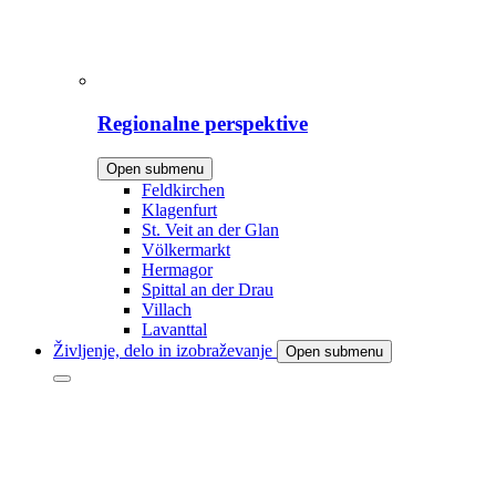
Regionalne perspektive
Open submenu
Feldkirchen
Klagenfurt
St. Veit an der Glan
Völkermarkt
Hermagor
Spittal an der Drau
Villach
Lavanttal
Življenje, delo in izobraževanje
Open submenu