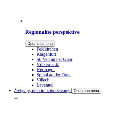
Regionalne perspektive
Open submenu
Feldkirchen
Klagenfurt
St. Veit an der Glan
Völkermarkt
Hermagor
Spittal an der Drau
Villach
Lavanttal
Življenje, delo in izobraževanje
Open submenu