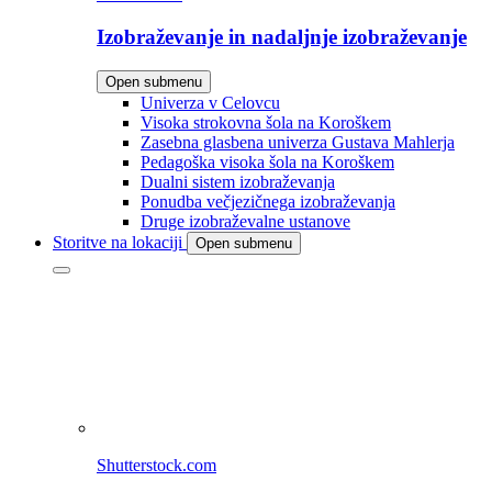
Izobraževanje in nadaljnje izobraževanje
Open submenu
Univerza v Celovcu
Visoka strokovna šola na Koroškem
Zasebna glasbena univerza Gustava Mahlerja
Pedagoška visoka šola na Koroškem
Dualni sistem izobraževanja
Ponudba večjezičnega izobraževanja
Druge izobraževalne ustanove
Storitve na lokaciji
Open submenu
Shutterstock.com