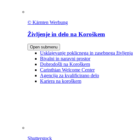
© Kärnten Werbung
Življenje in delo na Koroškem
Open submenu
Usklajevanje poklicnega in zasebnega življenja
Bivalni in naravni prostor
Dobrodošli na Koroškem
Carinthian Welcome Center
Agencija za kvalificirano delo
Kariera na koroškem
Shutterstock