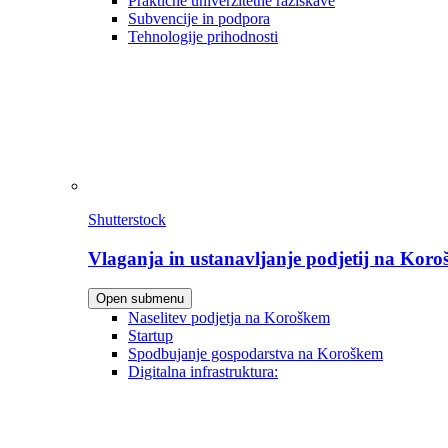
Praktične univerzitetne raziskave
Subvencije in podpora
Tehnologije prihodnosti
Shutterstock
Vlaganja in ustanavljanje podjetij na Kor
Open submenu
Naselitev podjetja na Koroškem
Startup
Spodbujanje gospodarstva na Koroškem
Digitalna infrastruktura: