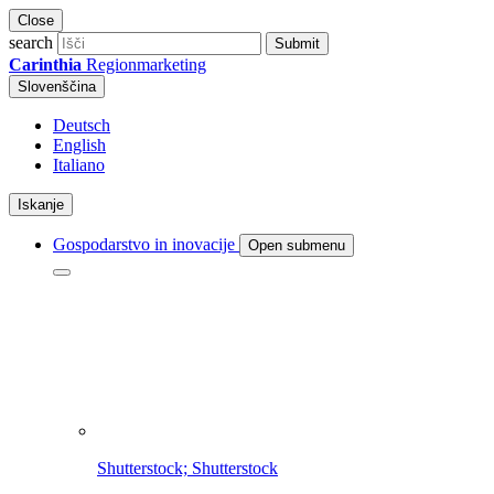
Close
search
Submit
Carinthia
Regionmarketing
Slovenščina
Deutsch
English
Italiano
Iskanje
Gospodarstvo in inovacije
Open submenu
Shutterstock; Shutterstock