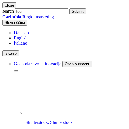
Close
search
Submit
Carinthia
Regionmarketing
Slovenščina
Deutsch
English
Italiano
Iskanje
Gospodarstvo in inovacije
Open submenu
Shutterstock; Shutterstock