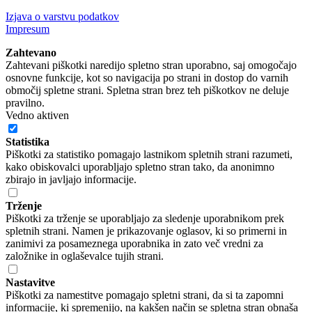
Izjava o varstvu podatkov
Impresum
Zahtevano
Zahtevani piškotki naredijo spletno stran uporabno, saj omogočajo
osnovne funkcije, kot so navigacija po strani in dostop do varnih
območij spletne strani. Spletna stran brez teh piškotkov ne deluje
pravilno.
Vedno aktiven
Statistika
Piškotki za statistiko pomagajo lastnikom spletnih strani razumeti,
kako obiskovalci uporabljajo spletno stran tako, da anonimno
zbirajo in javljajo informacije.
Trženje
Piškotki za trženje se uporabljajo za sledenje uporabnikom prek
spletnih strani. Namen je prikazovanje oglasov, ki so primerni in
zanimivi za posameznega uporabnika in zato več vredni za
založnike in oglaševalce tujih strani.
Nastavitve
Piškotki za namestitve pomagajo spletni strani, da si ta zapomni
informacije, ki spremenijo, na kakšen način se spletna stran obnaša