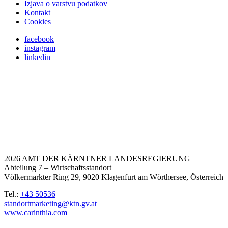
Izjava o varstvu podatkov
Kontakt
Cookies
facebook
instagram
linkedin
2026 AMT DER KÄRNTNER LANDESREGIERUNG
Abteilung 7 – Wirtschaftsstandort
Völkermarkter Ring 29, 9020 Klagenfurt am Wörthersee, Österreich
Tel.:
+43 50536
standortmarketing@ktn.gv.at
www.carinthia.com