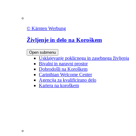
© Kärnten Werbung
Življenje in delo na Koroškem
Open submenu
Usklajevanje poklicnega in zasebnega življenja
Bivalni in naravni prostor
Dobrodošli na Koroškem
Carinthian Welcome Center
Agencija za kvalificirano delo
Kariera na koroškem