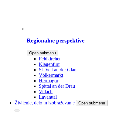
Regionalne perspektive
Open submenu
Feldkirchen
Klagenfurt
St. Veit an der Glan
Völkermarkt
Hermagor
Spittal an der Drau
Villach
Lavanttal
Življenje, delo in izobraževanje
Open submenu