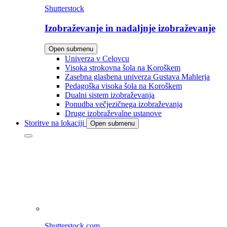
Shutterstock
Izobraževanje in nadaljnje izobraževanje
Open submenu
Univerza v Celovcu
Visoka strokovna šola na Koroškem
Zasebna glasbena univerza Gustava Mahlerja
Pedagoška visoka šola na Koroškem
Dualni sistem izobraževanja
Ponudba večjezičnega izobraževanja
Druge izobraževalne ustanove
Storitve na lokaciji
Open submenu
Shutterstock.com