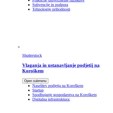
Praktične univerzitetne raziskave
Subvencije in podpora
Tehnologije prihodnosti
Shutterstock
Vlaganja in ustanavljanje podjetij na
Koroškem
Open submenu
Naselitev podjetja na Koroškem
Startup
Spodbujanje gospodarstva na Koroškem
Digitalna infrastruktura: